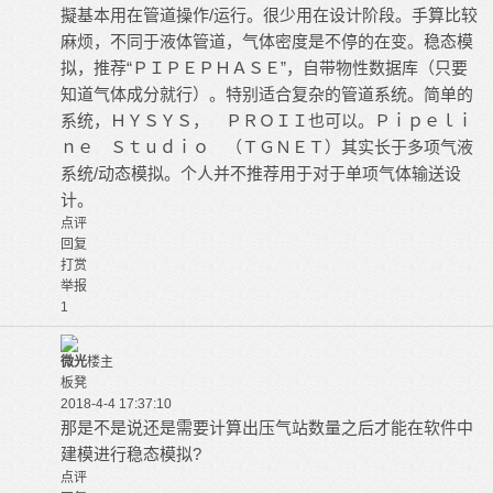
擬基本用在管道操作/运行。很少用在设计阶段。手算比较
麻烦，不同于液体管道，气体密度是不停的在变。稳态模
拟，推荐“ＰＩＰＥＰＨＡＳＥ”，自带物性数据库（只要
知道气体成分就行）。特别适合复杂的管道系统。简单的
系统，ＨＹＳＹＳ， ＰＲＯＩＩ也可以。Ｐｉｐｅｌｉ
ｎｅ Ｓｔｕｄｉｏ （ＴＧＮＥＴ）其实长于多项气液
系统/动态模拟。个人并不推荐用于对于单项气体输送设
计。
点评
回复
打赏
举报
1
微光
楼主
板凳
2018-4-4 17:37:10
那是不是说还是需要计算出压气站数量之后才能在软件中
建模进行稳态模拟?
点评