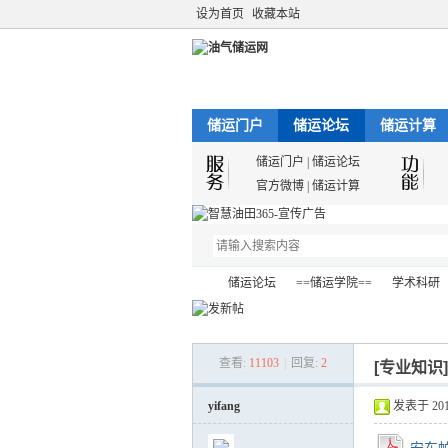
设为首页
收藏本站
储运门户
储运论坛
储运计算
储运门户
|
储运论坛
官方微博
|
储运计算
储运论坛
==储运学院==
学术科研
查看:
11103
|
回复:
2
[专业知识
油
»
›
›
›
yifang
发表于 2012-