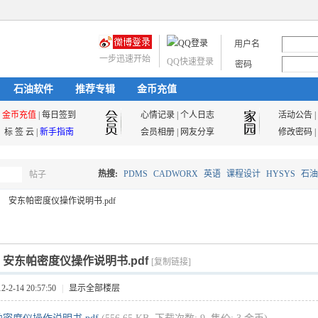
用户名
一步迅速开始
QQ快速登录
密码
石油软件
推荐专辑
金币充值
金币充值
|
每日签到
心情记录
|
个人日志
活动公告
|
标 签 云
|
新手指南
会员相册
|
网友分享
修改密码
|
热搜:
PDMS
CADWORX
英语
课程设计
HYSYS
石油
帖子
搜
安东帕密度仪操作说明书.pdf
油气储运
索
]
安东帕密度仪操作说明书.pdf
[复制链接]
2-14 20:57:50
|
显示全部楼层