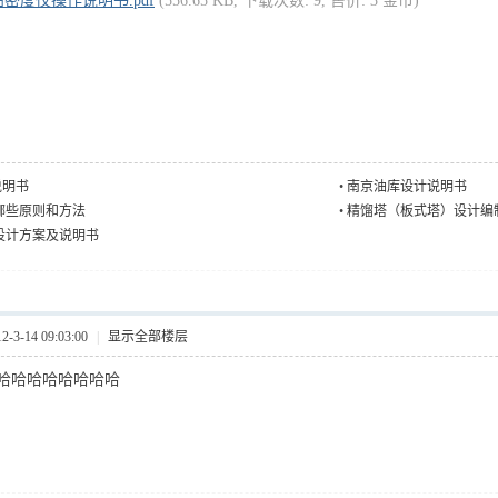
密度仪操作说明书.pdf
(556.65 KB, 下载次数: 9, 售价: 3 金币)
说明书
•
南京油库设计说明书
哪些原则和方法
•
精馏塔（板式塔）设计编
设计方案及说明书
3-14 09:03:00
|
显示全部楼层
哈哈哈哈哈哈哈哈