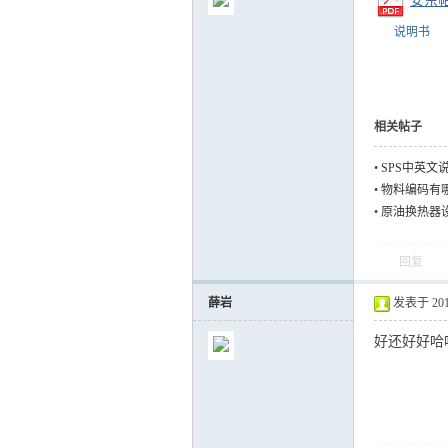
安东帕
说明书
气
相关帖子
•
SPS中英文
•
物料编码有
•
原油换热器
回复
薛岩
发表于 2012-
储
好还好好哈