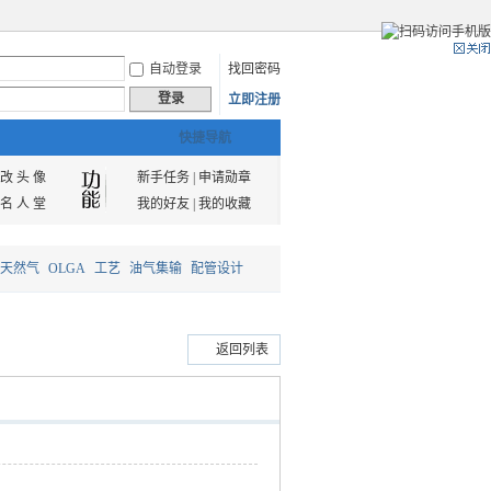
自动登录
找回密码
登录
立即注册
快捷导航
改 头 像
新手任务
|
申请勋章
名 人 堂
我的好友
|
我的收藏
天然气
OLGA
工艺
油气集输
配管设计
返回列表