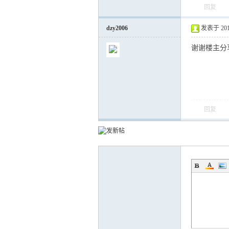
回复
dzy2006
发表于 2012-
运
谢谢楼主分
回复
网