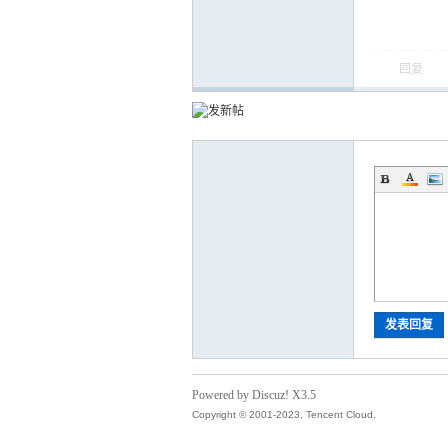
回复
运
网
发表回复
Powered by Discuz! X3.5
Copyright © 2001-2023, Tencent Cloud.