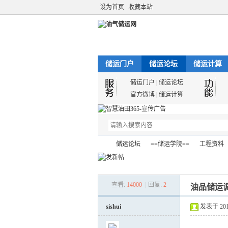
设为首页
收藏本站
储运门户
储运论坛
储运计算
储运门户
|
储运论坛
官方微博
|
储运计算
储运论坛
==储运学院==
工程资料
查看:
14000
|
回复:
2
油品储运
油
»
›
›
›
sishui
发表于 2012-