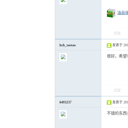
油品储
回复
气
hsh_taotao
发表于 2012-
很好，希望
回复
储
6493237
发表于 2017-
不错的东西