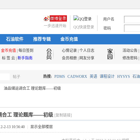
用户名
一步迅速开始
QQ快速登录
密码
石油软件
推荐专辑
金币充值
金币充值
|
每日签到
心情记录
|
个人日志
活动公告
|
标 签 云
|
新手指南
会员相册
|
网友分享
修改密码
|
热搜:
PDMS
CADWORX
英语
课程设计
HYSYS
石油
帖子
搜
油品储运调合工 理论题库——初级
油气储运
索
调合工 理论题库——初级
[复制链接]
2-13 10:56:40
|
显示全部楼层