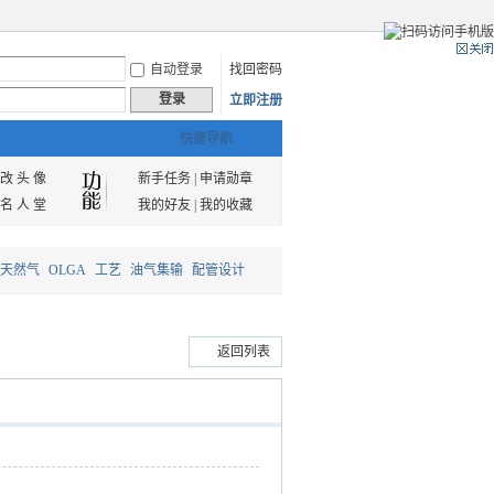
自动登录
找回密码
登录
立即注册
快捷导航
改 头 像
新手任务
|
申请勋章
名 人 堂
我的好友
|
我的收藏
天然气
OLGA
工艺
油气集输
配管设计
返回列表