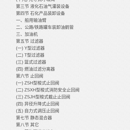
第三节
液化石油气灌装设备
第四节
石化产品装卸设备
一、船用输油臂
/
二、公路
铁路罐车装卸油鹤管
三、加油机
第五节
过滤器
(
) Y
一
型过滤器
(
) T
二
型过滤器
(
)
三
篮式过滤器
(
)
四
燃油过滤分离器
第六节
止回阀
(
) ZSH
一
型梭式止回阀
(
) ZSXH
二
型梭式消防安全止回阀
(
) ZSJH
三
型梭式截止止回阀
(
)
四
异径升降式止回阀
(
)
五
自力式调压止回阀
第七节
静态混合器
第八节
其它