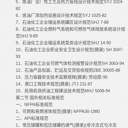
5
SYJ 1024-
．炼油厂全厂性工艺及热力管线设计技术规定
82
6
SYJ 1025-82
．炼油厂添加剂设施设计技术规定
7
SHJ 7-88
．石油化工企业储运系统罐区设计规范
8
．石油化工企业燃料气系统和可燃性气体排放系统设计规
SHJ 9-89
范
9
SHJ 14-90
．石油化工企业储运系统泵房设计规范
10
(
) SH 3047-
．石油化工企业职业安全卫生设计规范
摘录
93
11
SH 3063-94
．石油化工企业可燃气体检测报警设计规范
12
ZBE 30005-88
．石油产品包装、贮运及交货验收规则
13
(
)
-90
．压力容器安全技术监察规程
摘录
劳动部
14
(
) JTJ 211-87
．港口工程技术规范
摘录
15
MHJ 5008-94
．民用机场供油工程建设技术规范
第二节
国外相关标准规范
NFPA
一、
标准规范
1
(
) NFPA30-1980
．可燃和易燃液体规范
摘录
API
二、
标准规范
1
(
)(
．常压储罐和低压储罐的通气
摘录
非冷冻式与冷冻