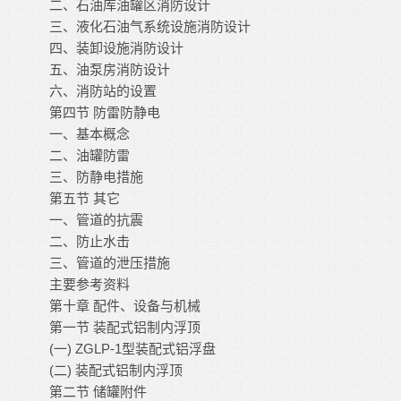
二、石油库油罐区消防设计
三、液化石油气系统设施消防设计
四、装卸设施消防设计
五、油泵房消防设计
六、消防站的设置
第四节
防雷防静电
一、基本概念
二、油罐防雷
三、防静电措施
第五节
其它
一、管道的抗震
二、防止水击
三、管道的泄压措施
主要参考资料
第十章
配件、设备与机械
第一节
装配式铝制内浮顶
(
) ZGLP-1
一
型装配式铝浮盘
(
)
二
装配式铝制内浮顶
第二节
储罐附件