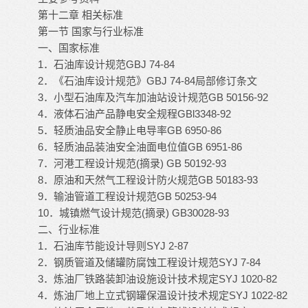
第十二章
相关标准
第一节
国家与行业标准
一、国家标准
1
GBJ 74-84
．石油库设计规范
2
GBJ 74-84
．《石油库设计规范》
局部修订条文
3
GB 50156-92
．小型石油库及汽车加油站设计规范
4
GBl3348-92
．液体石油产品静电安全规程
5
GB 6950-86
．轻质油品安全静止电导率
6
GB 6951-86
．轻质油品装油安全油面电位值
7
(
) GB 50192-93
．河港工程设计规范
摘录
8
GB 50183-93
．原油和天然气工程设计防火规范
9
GB 50253-94
．
输油管道
工程设计规范
10
(
) GB30028-93
．城镇燃气设计规范
摘录
二、行业标准
1
SYJ 2-87
．石油库节能设计导则
2
SYJ 7-84
．钢质管道及储罐防腐蚀工程设计规范
3
SYJ 1020-82
．炼油厂铁路装卸油设施设计技术规定
4
SYJ 1022-82
．炼油厂地上立式钢罐保温设计技术规定