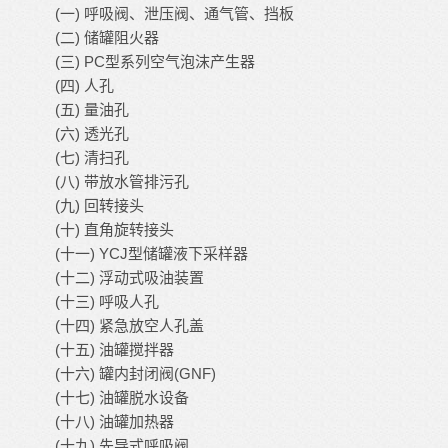
(
)
一
呼吸阀、泄压阀、通气管、挡板
(
)
二
储罐阻火器
(
) PC
三
型系列空气泡沫产生器
(
)
四
人孔
(
)
五
量油孔
(
)
六
透光孔
(
)
七
清扫孔
(
)
八
带放水管排污孔
(
)
九
回转接头
(
)
十
直角旋转接头
(
) YCJ
十一
型储罐液下采样器
(
)
十二
浮动式吸油装置
(
)
十三
呼吸人孔
(
)
十四
紧急放空人孔盖
(
)
十五
油罐搅拌器
(
)
(GNF)
十六
罐内封闭阀
(
)
十七
油罐脱水设备
(
)
十八
油罐加热器
(
)
十九
先导式呼吸阀