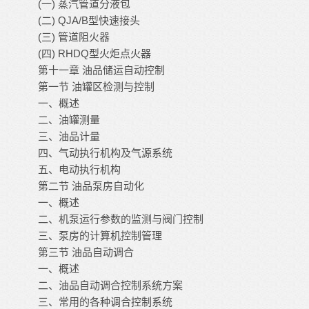
(
)
一
蒸汽管道分液包
(
) QJA/B
二
型快速接头
(
)
三
管道阻火器
(
) RHDQ
四
型火炬点火器
第十一章
油品储运自动控制
第一节
油罐区检测与控制
一、概述
二、油罐测量
三、油品计量
四、气动执行机构及气源系统
五、电动执行机构
第二节
油品泵房自动化
一、概述
二、机泵运行参数的监测与阀门控制
三、泵房的计算机控制管理
第三节
油品自动调合
一、概述
二、油品自动调合控制系统方案
三、常用的各种调合控制系统