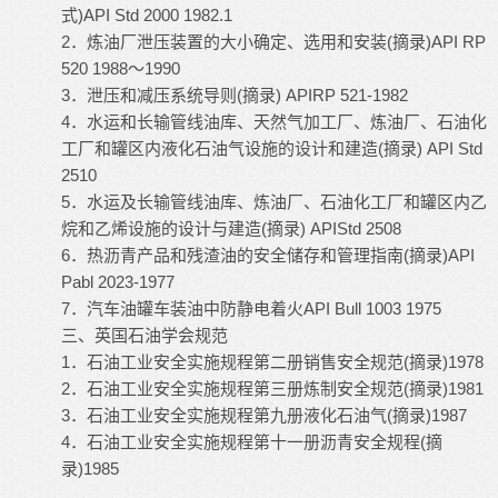
)API Std 2000 1982.1
式
2
(
)API RP
．炼油厂泄压装置的大小确定、选用和安装
摘录
520 1988
1990
～
3
(
) APIRP 521-1982
．泄压和减压系统导则
摘录
4
．水运和长输管线油库、天然气加工厂、炼油厂、石油化
(
) API Std
工厂和罐区内液化石油气设施的设计和建造
摘录
2510
5
．水运及长输管线油库、炼油厂、石油化工厂和罐区内乙
(
) APIStd 2508
烷和乙烯设施的设计与建造
摘录
6
(
)API
．热沥青产品和残渣油的安全储存和管理指南
摘录
Pabl 2023-1977
7
API Bull 1003 1975
．汽车油罐车装油中防静电着火
三、英国石油学会规范
1
(
)1978
．石油工业安全实施规程第二册销售安全规范
摘录
2
(
)1981
．石油工业安全实施规程第三册炼制安全规范
摘录
3
(
)1987
．石油工业安全实施规程第九册液化石油气
摘录
4
(
．石油工业安全实施规程第十一册沥青安全规程
摘
)1985
录