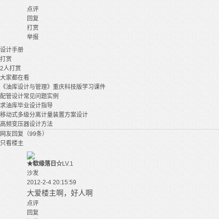
点评
回复
打赏
举报
设计
手册
打赏
2
人打赏
大家都在看
《油库设计与管理》重庆科技版学习课件
配管设计常见问题实例
求油库毕业设计指导
移动式多级分离计量装置方案设计
高频变压器设计方法
网友回复（99条）
只看楼主
★欷缘落日☆
LV.1
沙发
2012-2-4 20:15:59
大爱楼主啊，好人啊
点评
回复