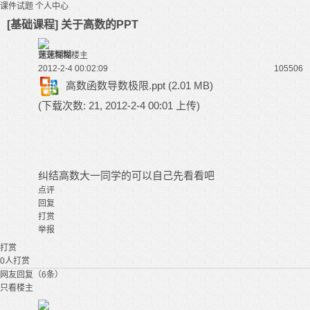
课件试题
个人中心
[基础课程] 关于高数的PPT
蒾蒾糊糊
楼主
2012-2-4 00:02:09
10550
6
高数函数导数极限.ppt
(2.01 MB)
(下载次数: 21, 2012-2-4 00:01 上传)
纠结高数大一同学的可以自己先看看吧
点评
回复
打赏
举报
打赏
0
人打赏
网友回复（6条）
只看楼主