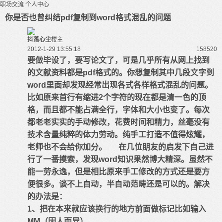
职场交流
个人中心
你是否也曾纠结pdf复制到word格式混乱的问题
抖落心尘
楼主
2012-1-29 13:55:18
15852
0
要做毕设了，要写论文了，可是几乎所有从网上找到
的文献资料都是pdf格式的。你想复制其中几段文字到
word里面却发现经常出现各式各样格式混乱的问题。
比如原来首行有缩进2个字符的现在都是清一色的顶
格，而且都不能占满全行，字体和大小也变了。每次
都老老实实的手动修改，花费时间和精力，丝毫没有
技术含量纯粹的体力劳动。纯手工打造不值得炫耀，
老师也不会给你加分。
在几位朋友的启发下自己进
行了一番摸索，发现word知识果然博大精深。虽然不
能一劳永逸，但是相比原来手工修改的方式还是要方
便很多。谈不上自动，半自动范畴还是可以的。解决
的办法是：
1、把在本来就应该换行的地方前面做标记比如输入
MM（因人而异）