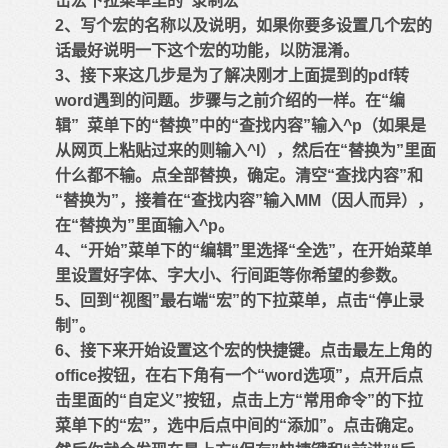
击宏下拉菜单里的“录制宏”
2、写个宏的名称以及说明，如果你要多设置几个宏的
话最好说明一下这个宏的功能，以防混淆。
3、接下来这几步是为了解决刚才上面提到的pdf转
word遇到的问题。步骤与之前介绍的一样。在“编
辑” 菜单下的“替换”中的“查找内容”输入^p（如果是
从网页上粘贴过来的则输入^l），然后在“替换为”里面
什么都不输。点全部替换，确定。清空“查找内容”和
“替换为”，接着在“查找内容”输入MM（因人而异），
在“替换为”里面输入^p。
4、“开始”菜单下的“编辑”里选择“全选”，在开始菜单
里设置好字体、字大小、行间距等你希望的参数。
5、回到“视图”最右端“宏”的下拉菜单，点击“停止录
制”。
6、接下来开始设置这个宏的快捷键。点击最左上角的
office按钮，在右下角有一个“word选项”，点开后点
击里面的“自定义”按钮，点击上方“常用命令”的下拉
菜单下的“宏”，选中后点中间的“添加”。点击确定。