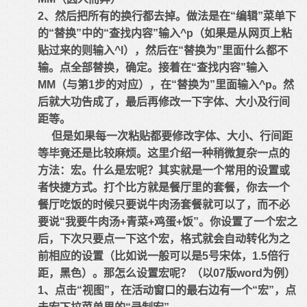
2、然后把所有的换行都去掉。做法是在“编辑”菜单下
的“替换”中的“查找内容”输入^p（如果是从网页上粘
贴过来的则输入^l），然后在“替换为”里面什么都不
输。点全部替换，确定。接着在“查找内容”输入
MM（与第1步的对应），在“替换为”里面输入^p。然
后就大功告成了，最后再修改一下字体、大小及行间
距等。
但是如果每一次粘贴都要修改字体、大小、行间距
等毕竟还是比较麻烦。这里介绍一种稍微复杂一点的
方法：宏。什么是宏呢？其实就是一个常用的设置或
者快捷方式。打个比方就是餐厅里的套餐，你去一个
餐厅吃饭的时候只要说牛肉汤套餐就可以了，而不必
要说“我要牛肉汤+青菜+鸡蛋+饭”。你设置了一个宏之
后，下次只要点一下这个宏，格式就会自动转化为之
前相应的设置（比如说一般可以是5号宋体，1.5倍行
距，黑色）。那怎么设置宏呢？（以07版word为例）
1、点击“视图”，在活动窗口的最右边有一个“宏”，点