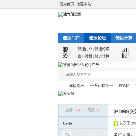
设为首页
收藏本站
储运门户
储运论坛
储运计算
储运门户
|
储运论坛
官方微博
|
储运计算
储运论坛
==石油软件==
PDMS
查看:
29417
|
回复:
13
[PDMS交
油
»
›
›
›
lxscln
发表于 2017-
各位大神，