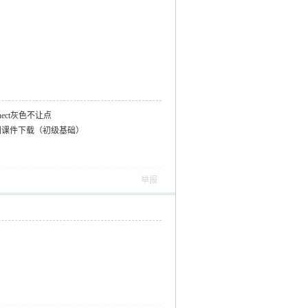
nect灰色不让点
定制培训课件下载（初级基础）
举报