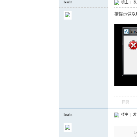
lxscln
楼主
|
发表
按提示做以
回复
lxscln
楼主
|
发表
l