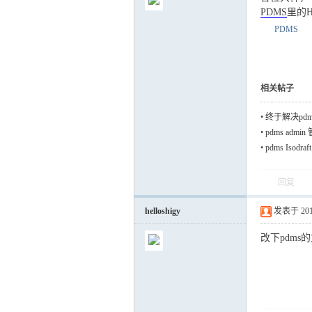
PDMS
里的H
PDMS
气
相关帖子
•
终于解决pd
•
pdms ad
•
pdms Iso
回复
helloshigy
发表于 2017-
储
改下pdms