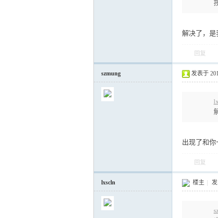
解决了，是
回复
szmung
发表于 2018-
l
出现了和你
回复
lxscln
楼主
|
发表
s