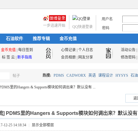
用户名
一步迅速开始
QQ快速登录
密码
石油软件
推荐专辑
金币充值
金币充值
|
每日签到
心情记录
|
个人日志
活动公告
|
标 签 云
|
新手指南
会员相册
|
网友分享
修改密码
|
热搜:
PDMS
CADWORX
英语
课程设计
HYSYS
石油
帖子
搜
PDMS里的Hangers & Supports模块如何调出来？默认没有 ...
油气储运
返
索
流]
PDMS里的Hangers & Supports模块如何调出来？默认没有
12-25 14:18:34
|
显示全部楼层