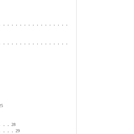
．．．．．．．．．．．．．．．．．
．．．．．．．．．．．．．．．．．
5
．．28
．．．29