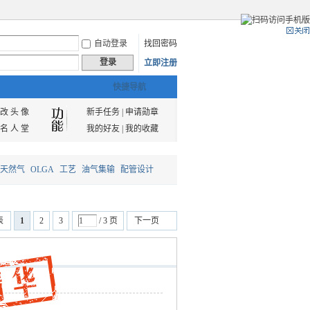
自动登录
找回密码
登录
立即注册
快捷导航
改 头 像
新手任务
|
申请勋章
名 人 堂
我的好友
|
我的收藏
天然气
OLGA
工艺
油气集输
配管设计
表
1
2
3
/ 3 页
下一页