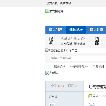
设为首页
收藏本站
储运门户
储运论坛
储运计算
储运门户
|
储运论坛
官方微博
|
储运计算
储运论坛
==储运学院==
工程资料
查看:
60452
|
回复:
22
油气管道
油
»
›
›
›
yifang
发表于 2017-
前言．．．