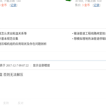
MB, 下载次数: 144
30 MB, 下载次数: 650
3 金币
[
记录
]
售价:
3 金币
[
记录
]
道怎么求出粘温关系等
•
输油管道工程线路阀室技
计基本规范合集
•
想模拟埋地热油管道停输
啊，请各位大侠帮...
道压缩机组的应用现状及存在问题剖析
于 2017-12-7 09:07:22
|
显示全部楼层
载 否则无法解压
支持
反对