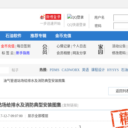
用户名
一步迅速开始
QQ快速登录
密码
石油软件
推荐专辑
金币充值
金币充值
|
每日签到
心情记录
|
个人日志
活动公告
|
标 签 云
|
新手指南
会员相册
|
网友分享
修改密码
|
热搜:
PDMS
CADWORX
英语
课程设计
HYSYS
石油
帖子
搜
油气管道站场给排水及消防典型安装图集
油气储运
返回列
索
站场给排水及消防典型安装图集
[复制链接]
12-7 09:07:00
|
显示全部楼层
．．．．．．．．．．．．．．．．．．．．3