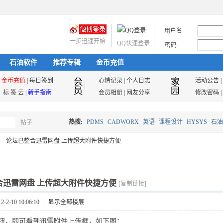
用户名
一步迅速开始
QQ快速登录
密码
石油软件
推荐专辑
金币充值
金币充值
|
每日签到
心情记录
|
个人日志
活动公告
|
标 签 云
|
新手指南
会员相册
|
网友分享
修改密码
|
热搜:
PDMS
CADWORX
英语
课程设计
HYSYS
石油
帖子
搜
论坛已整合迅雷网盘 上传超大附件快捷方便
油气储运
索
合迅雷网盘 上传超大附件快捷方便
[复制链接]
2-10 10:06:10
|
显示全部楼层
钮，即可看到迅雷附件上传框，如下图：