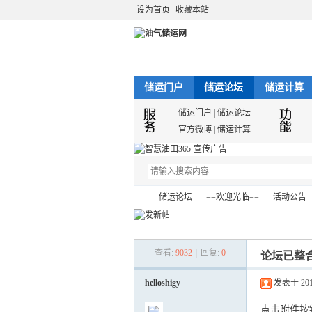
设为首页
收藏本站
储运门户
储运论坛
储运计算
储运门户
|
储运论坛
官方微博
|
储运计算
储运论坛
==欢迎光临==
活动公告
查看:
9032
|
回复:
0
论坛已整
油
»
›
›
›
helloshigy
发表于 2012-
点击附件按