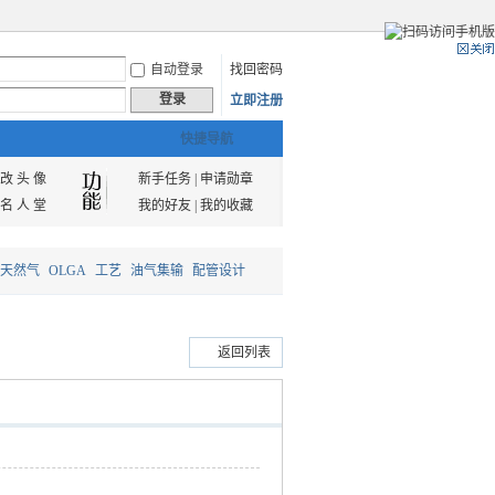
自动登录
找回密码
登录
立即注册
快捷导航
改 头 像
新手任务
|
申请勋章
名 人 堂
我的好友
|
我的收藏
天然气
OLGA
工艺
油气集输
配管设计
返回列表