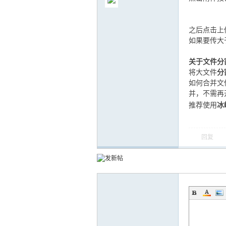
之后点击上
如果要传大
气
关于文件分
将大文件
分
如何合并文
并，不需再
推荐使用
冰
回复
储