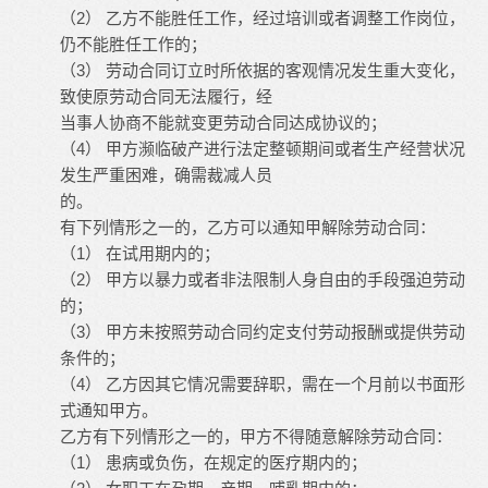
2
（
）
乙方不能胜任工作，经过培训或者调整工作岗位，
仍不能胜任工作的；
3
（
）
劳动合同订立时所依据的客观情况发生重大变化，
致使原劳动合同无法履行，经
当事人协商不能就变更劳动合同达成协议的；
4
（
）
甲方濒临破产进行法定整顿期间或者生产经营状况
发生严重困难，确需裁减人员
的。
有下列情形之一的，乙方可以通知甲解除劳动合同：
1
（
）
在试用期内的；
2
（
）
甲方以暴力或者非法限制人身自由的手段强迫劳动
的；
3
（
）
甲方未按照劳动合同约定支付劳动报酬或提供劳动
条件的；
4
（
）
乙方因其它情况需要辞职，需在一个月前以书面形
式通知甲方。
乙方有下列情形之一的，甲方不得随意解除劳动合同：
1
（
）
患病或负伤，在规定的医疗期内的；