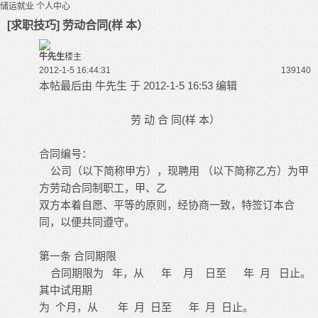
储运就业
个人中心
[求职技巧] 劳动合同(样 本）
牛先生
楼主
2012-1-5 16:44:31
13914
0
本帖最后由 牛先生 于 2012-1-5 16:53 编辑
(
劳
动
合
同
样
本）
合同编号：
公司（以下简称甲方），现聘用
（以下简称乙方）为甲
方劳动合同制职工，甲、乙
双方本着自愿、平等的原则，经协商一致，特签订本合
同，以便共同遵守。
第一条
合同期限
合同期限为
年，从
年
月
日至
年
月
日止。
其中试用期
为
个月，从
年
月
日至
年
月
日止。