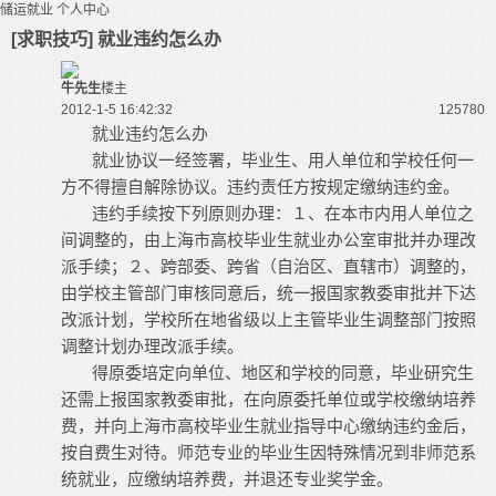
储运就业
个人中心
[求职技巧] 就业违约怎么办
牛先生
楼主
2012-1-5 16:42:32
12578
0
就业违约怎么办
就业协议一经签署，毕业生、用人单位和学校任何一
方不得擅自解除协议。违约责任方按规定缴纳违约金。
违约手续按下列原则办理：１、在本市内用人单位之
间调整的，由上海市高校毕业生就业办公室审批并办理改
派手续；２、跨部委、跨省（自治区、直辖市）调整的，
由学校主管部门审核同意后，统一报国家教委审批并下达
改派计划，学校所在地省级以上主管毕业生调整部门按照
调整计划办理改派手续。
得原委培定向单位、地区和学校的同意，毕业研究生
还需上报国家教委审批，在向原委托单位或学校缴纳培养
费，并向上海市高校毕业生就业指导中心缴纳违约金后，
按自费生对待。师范专业的毕业生因特殊情况到非师范系
统就业，应缴纳培养费，并退还专业奖学金。