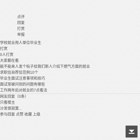
点评
回复
打赏
举报
学校
就业
用人单位
毕业生
打赏
0
人打赏
大家都在看
能不能来人发个帖子给我们新人介绍下燃气方面的就业
求职信自荐信范例10个
毕业生面试注意事项和技巧
面试常被问到的问题有哪些
工作两年后对就业的7点看法
网友回复（0条）
只看楼主
沙发很寂寞...
参与回复
点赞
收藏
上级