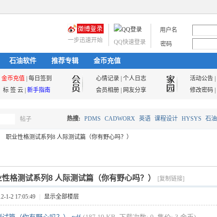
用户名
一步迅速开始
QQ快速登录
密码
石油软件
推荐专辑
金币充值
金币充值
|
每日签到
心情记录
|
个人日志
活动公告
|
标 签 云
|
新手指南
会员相册
|
网友分享
修改密码
|
热搜:
PDMS
CADWORX
英语
课程设计
HYSYS
石油
帖子
搜
职业性格测试系列8 人际测试篇（你有野心吗？）
油气储运
索
业性格测试系列8 人际测试篇（你有野心吗？）
[复制链接]
1-2 17:05:49
|
显示全部楼层