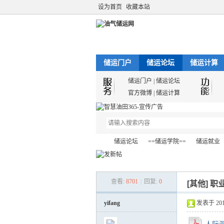
设为首页
收藏本站
储运门户
储运论坛
储运计算
储运门户
|
储运论坛
官方微博
|
储运计算
储运论坛
==储运学院==
储运就业
查看:
8701
|
回复:
0
[其他]
职
油
»
›
›
›
yifang
发表于 2012-