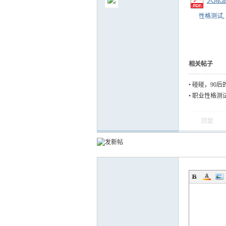
人际测
性格测试
,
气
相关帖子
•
碰碰，90后
•
职业性格测试
回复
储