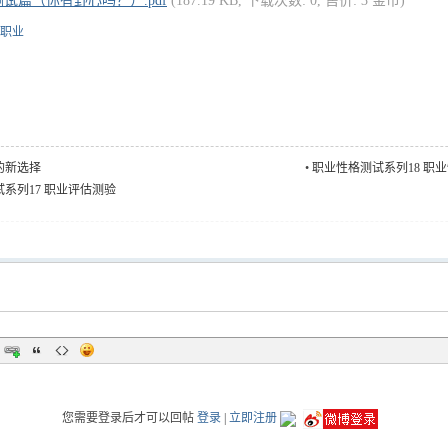
试篇（你有野心吗？）.pdf
(187.19 KB, 下载次数: 0, 售价: 3 金币)
职业
的新选择
•
职业性格测试系列18 职
系列17 职业评估测验
您需要登录后才可以回帖
登录
|
立即注册