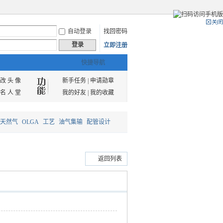
自动登录
找回密码
登录
立即注册
快捷导航
改 头 像
新手任务
|
申请勋章
名 人 堂
我的好友
|
我的收藏
天然气
OLGA
工艺
油气集输
配管设计
返回列表