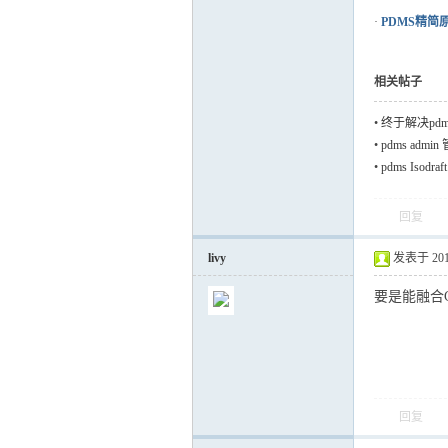
·
PDMS精简
相关帖子
•
终于解决pd
•
pdms ad
•
pdms Iso
回复
livy
发表于 2018-
要是能融合
回复