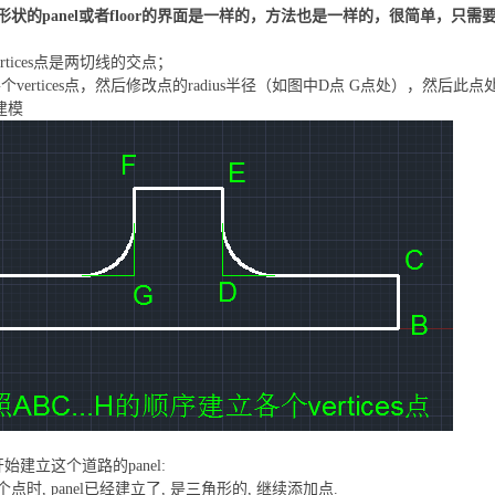
形状的
panel
或者
floor
的界面是一样的，方法也是一样的，很简单，只需
ertices点是两切线的交点；
各个vertices点，然后修改点的radius半径（如图中D点 G点处），然
建建模
开始建立这个道路的panel:
点时, panel已经建立了, 是三角形的, 继续添加点.