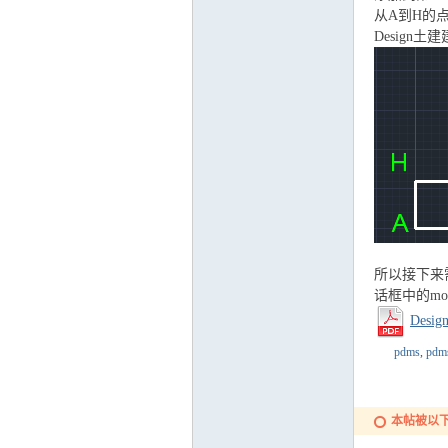
从A到H的点
Design土
运
网
所以接下来需要对
话框中的mode 
Desi
pdms
,
pd
本帖被以下