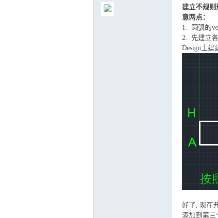
建立不规则
意两点：
1. 圆弧的v
2. 先建立
Design土
气
储
好了, 现在
添加到第三个