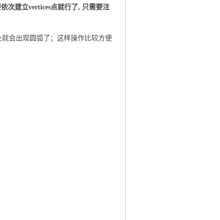
要依次建立
vertices
点就行了
,
只需要注
后此点处就会出现圆弧了；这样操作比较方便