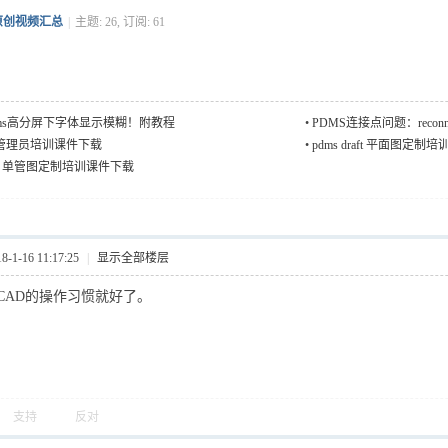
原创视频汇总
|
主题: 26, 订阅: 61
ms高分屏下字体显示模糊！附教程
•
PDMS连接点问题：recon
min 管理员培训课件下载
•
pdms draft 平面图
draft 单管图定制培训课件下载
1-16 11:17:25
|
显示全部楼层
CAD的操作习惯就好了。
支持
反对