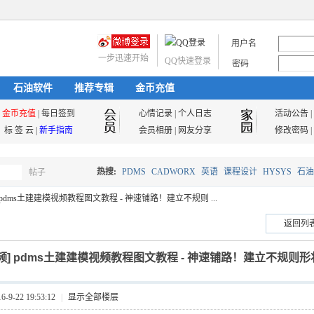
用户名
一步迅速开始
QQ快速登录
密码
石油软件
推荐专辑
金币充值
金币充值
|
每日签到
心情记录
|
个人日志
活动公告
|
标 签 云
|
新手指南
会员相册
|
网友分享
修改密码
|
热搜:
PDMS
CADWORX
英语
课程设计
HYSYS
石油
帖子
搜
pdms土建建模视频教程图文教程 - 神速铺路！建立不规则 ...
油气储运
返回列
索
频]
pdms土建建模视频教程图文教程 - 神速铺路！建立不规则形状的p
9-22 19:53:12
|
显示全部楼层