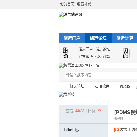
设为首页
收藏本站
储运门户
储运论坛
储运计算
储运门户
|
储运论坛
官方微博
|
储运计算
储运论坛
==石油软件==
PDMS
查看:
44687
|
回复:
22
[PDMS视
油
»
›
›
›
链接]
helloshigy
发表于 2016-