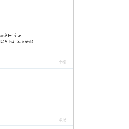
nect灰色不让点
定制培训课件下载（初级基础）
举报
举报