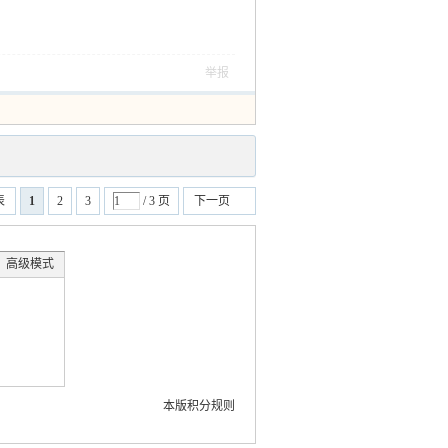
举报
表
1
2
3
/ 3 页
下一页
高级模式
本版积分规则