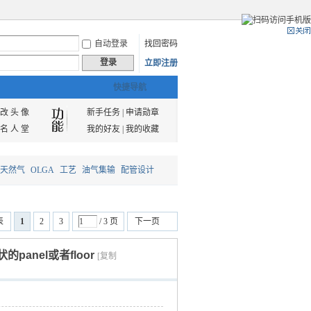
自动登录
找回密码
登录
立即注册
快捷导航
改 头 像
新手任务
|
申请勋章
名 人 堂
我的好友
|
我的收藏
天然气
OLGA
工艺
油气集输
配管设计
表
1
2
3
/ 3 页
下一页
anel或者floor
[复制