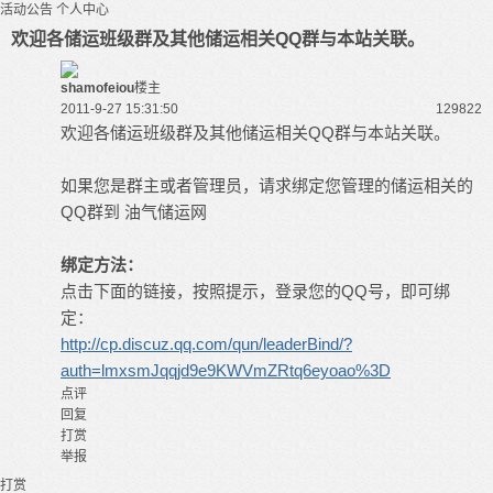
活动公告
个人中心
欢迎各储运班级群及其他储运相关QQ群与本站关联。
shamofeiou
楼主
2011-9-27 15:31:50
12982
2
欢迎各储运班级群及其他储运相关QQ群与本站关联。
如果您是群主或者管理员，请求绑定您管理的储运相关的
QQ群到
油气储运网
绑定方法：
点击下面的链接，按照提示，登录您的QQ号，即可绑
定：
http://cp.discuz.qq.com/qun/leaderBind/?
auth=lmxsmJqqjd9e9KWVmZRtq6eyoao%3D
点评
回复
打赏
举报
打赏