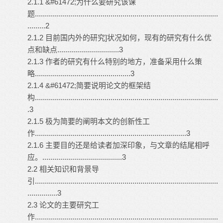
2.1.1 &#61472;为什么要研究该课
题............................................................................................
.........2
2.1.2 目前国内外的研究]状况如何，现有的研究有什么优
点和缺点...............................3
2.1.3 作者的研究有什么特别的地方，准备采用什么策
略................................................3
2.1.4 &#61472;简要说明论文的框架结
构............................................................................................
.3
2.1.5 极为简要的阐明本文的创新性工
作............................................................................3
2.1.6 主要目的还是给读者加深印象，与文章的结尾相呼
应。........................................3
2.2 相关知识和背景导
引............................................................................................
...............3
2.3 论文的主要研究工
作............................................................................................