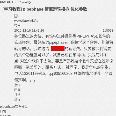
PIPEPHASE
个人中心
[学习教程] pipephase 管道运输模拟 优化参数
wuwujiaoxin
LV.1
楼主
2015-12-16 22:43:26
11809
3
各位路过的大侠，有谁学过并且熟悉
PIPEPHASE
软件的
管道摸您，最好精通pipephase。我想学这个软件，能单独
辅导的话，我这边给
2000 元
的辅导费。只要教会我需要
的几个功能就可以了，我自己也在学习中。只是有几个
点 对这个软件不太熟。要是有熟练这个软件又想在过年之
际赚一笔兼职的，联系方式 ：钟同学，我是华电的学生，
电话13261199915，qq 935160203.具体的情况详谈。非诚
勿扰啊，，，
点评
回复
打赏
举报
pipephase软件模拟
打赏