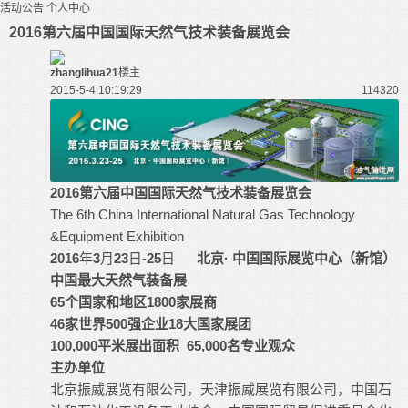
活动公告
个人中心
2016第六届中国国际天然气技术装备展览会
zhanglihua21
楼主
2015-5-4 10:19:29
11432
0
2016
第六届中国国际天然气技术装备展览会
The 6th China International Natural Gas Technology
&Equipment Exhibition
2016
年
3
月
23
日-
25
日
北京
·
中国国际展览中心
（新馆）
中国最大天然气装备展
65
个国家和地区
1800
家展商
46
家世界
500
强企业
18
大国家展团
100,000
平米展出面积
65,000
名专业观众
主办单位
北京振威展览有限公司，天津振威展览有限公司，中国石