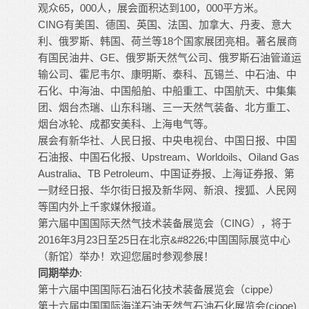
观众65，000人，展会面积达到100，000平方米。
CING有美国、德国、英国、法国、加拿大、丹麦、意大
利、俄罗斯、韩国、荷兰等18个国家展团亮相。著名展商
有国民油井、GE、俄罗斯天然气公司、俄罗斯
石油管道
运
输公司、霍尼韦尔、康明斯、泰科、瓦锡兰、中石油、中
石化、中海油、中国船舶、中船重工、中国航天、中集集
团、烟台杰瑞、山东科瑞、三一天然气装备、北方重工、
烟台冰轮、成都安美科、上海电气等。
展会有新华社、人民日报、中央电视台、中国日报、中国
石油报、中国石化报、Upstream、Worldoils、Oiland Gas
Australia、TB Petroleum、中国证券报、上海证券报、第
一财经日报、华尔街日报及新华网、新浪、搜狐、人民网
等国内外上千家媒休报道。
第六届中国国际天然气技术装备展览会（CING），将于
2016年3月23日至25日在北京&#8226;中国国际展览中心
（新馆）举办！欢迎您届时参观参展！
同期举办
:
第十六届中国国际石油石化技术装备展览会（cippe）
第十六届中国国际海洋石油天然气石油石化展览会(ciooe)