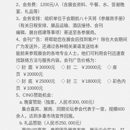
2、会务费：1200元/人（含展会资料、午餐、水、答谢晚
宴、礼品等）
3、会务安排：组织单位于会期前八十天将《参展商手册》
（有关日程安排、展品运输、酒店接待、会刊
编辑、展台搭建等事项）寄送至各参展商。
4、会刊广告：将帮助您在展会后找到客户！除在大会期间
广为发送外，还通过各种相关渠道发送给未
能前来参观展会的各地专业人士，他们可利用会刊迅速查
找联络方法与服务内容。会刊广告价格为：
◇ 封 面 ￥30000元 ◇ 封 二 ￥20000元 ◇ 扉
页 ￥20000元
◇ 封 底 ￥25000元 ◇ 封 三 ￥18000元 ◇ 彩色内
页 ￥10000元
5、CING赞助机会：
a. 晚宴赞助（独家，人民币300, 000元）
集合嘉宾、展商、同期论坛参会代表于一堂，规模600
余人，达到多重市场宣传回报。
b. 礼品赞助（人民币250, 000元）
面向VIP嘉宾、参观团及展商发放，展示企业实力、打