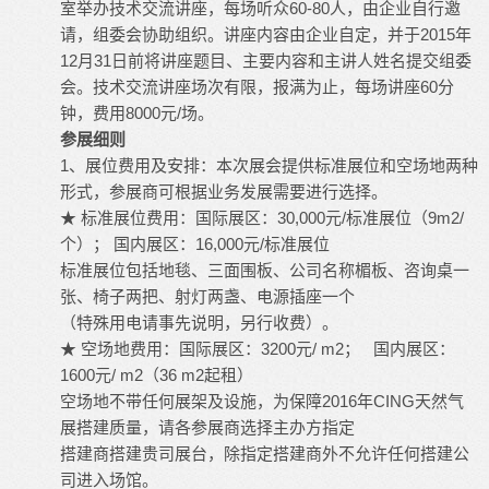
室举办技术交流讲座，每场听众60-80人，由企业自行邀
请，组委会协助组织。讲座内容由企业自定，并于2015年
12月31日前将讲座题目、主要内容和主讲人姓名提交组委
会。技术交流讲座场次有限，报满为止，每场讲座60分
钟，费用8000元/场。
参展细则
1、展位费用及安排：本次展会提供标准展位和空场地两种
形式，参展商可根据业务发展需要进行选择。
★ 标准展位费用：国际展区：30,000元/标准展位（9m2/
个）； 国内展区：16,000元/标准展位
标准展位包括地毯、三面围板、公司名称楣板、咨询桌一
张、椅子两把、射灯两盏、电源插座一个
（特殊用电请事先说明，另行收费）。
★ 空场地费用：国际展区：3200元/ m2； 国内展区：
1600元/ m2（36 m2起租）
空场地不带任何展架及设施，为保障2016年CING天然气
展搭建质量，请各参展商选择主办方指定
搭建商搭建贵司展台，除指定搭建商外不允许任何搭建公
司进入场馆。