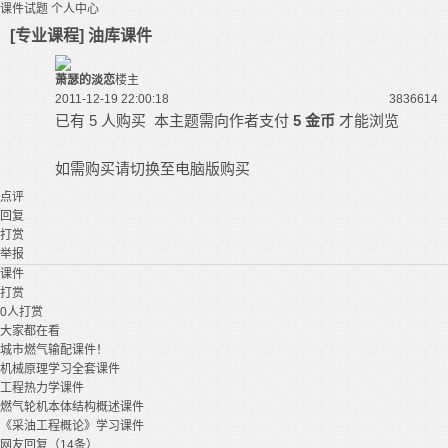
课件试题
个人中心
[专业课程] 油库课件
萧瑟的淡恋
楼主
2011-12-19 22:00:18
38366
14
已有 5 人购买
本主题需向作者支付
5 金币
才能浏览
如需购买请切换至电脑版购买
点评
回复
打赏
举报
课件
打赏
0
人打赏
大家都在看
城市燃气输配课件！
机械原理学习全套课件
工程热力学课件
燃气轮机本体结构概述课件
《采油工程概论》学习课件
网友回复（14条）