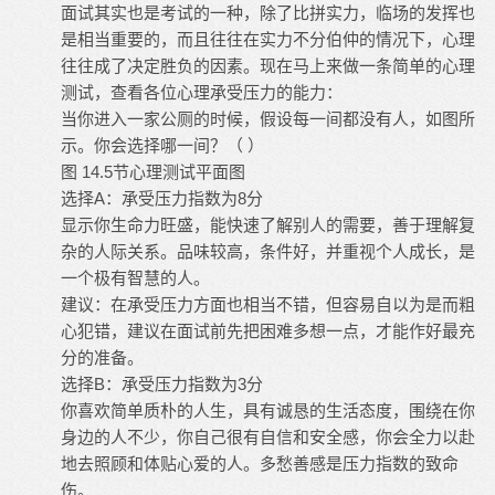
面试其实也是考试的一种，除了比拼实力，临场的发挥也
是相当重要的，而且往往在实力不分伯仲的情况下，心理
往往成了决定胜负的因素。现在马上来做一条简单的心理
测试，查看各位心理承受压力的能力：
当你进入一家公厕的时候，假设每一间都没有人，如图所
示。你会选择哪一间？（ ）
图 14.5节心理测试平面图
选择A：承受压力指数为8分
显示你生命力旺盛，能快速了解别人的需要，善于理解复
杂的人际关系。品味较高，条件好，并重视个人成长，是
一个极有智慧的人。
建议：在承受压力方面也相当不错，但容易自以为是而粗
心犯错，建议在面试前先把困难多想一点，才能作好最充
分的准备。
选择B：承受压力指数为3分
你喜欢简单质朴的人生，具有诚恳的生活态度，围绕在你
身边的人不少，你自己很有自信和安全感，你会全力以赴
地去照顾和体贴心爱的人。多愁善感是压力指数的致命
伤。