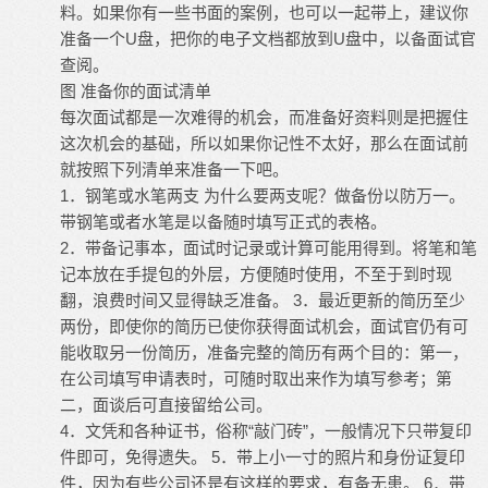
料。如果你有一些书面的案例，也可以一起带上，建议你
准备一个U盘，把你的电子文档都放到U盘中，以备面试官
查阅。
图 准备你的面试清单
每次面试都是一次难得的机会，而准备好资料则是把握住
这次机会的基础，所以如果你记性不太好，那么在面试前
就按照下列清单来准备一下吧。
1．钢笔或水笔两支 为什么要两支呢？做备份以防万一。
带钢笔或者水笔是以备随时填写正式的表格。
2．带备记事本，面试时记录或计算可能用得到。将笔和笔
记本放在手提包的外层，方便随时使用，不至于到时现
翻，浪费时间又显得缺乏准备。 3．最近更新的简历至少
两份，即使你的简历已使你获得面试机会，面试官仍有可
能收取另一份简历，准备完整的简历有两个目的：第一，
在公司填写申请表时，可随时取出来作为填写参考；第
二，面谈后可直接留给公司。
4．文凭和各种证书，俗称“敲门砖”，一般情况下只带复印
件即可，免得遗失。 5．带上小一寸的照片和身份证复印
件，因为有些公司还是有这样的要求，有备无患。 6．带