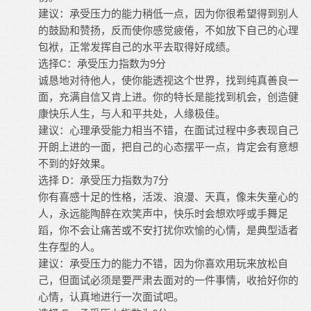
建议：承受压力的能力稍低一点，因为你很希望得到别人
的鼓励和赞扬，反而使你感觉疲倦，不如放下自己的心理
包袱，正常发挥自己的水平去取得好成绩。
选择C：承受压力指数为9分
诚恳地对待他人，使你能透视这个世界，找到纯真善良一
面，充满自信又肯上进。你的特长是能找到机会，创造健
康快乐人生，与人和平共处，人缘极佳。
建议：心理承受能力相当不错，在面试过程中多表现自己
开朗上进的一面，把自己的心态摆平一点，肯定会有意想
不到的好效果。
选择 D：承受压力指数为7分
你有喜感十足的性格，活泼、浪漫、天真，像未失童心的
人，永远能陶醉在欢笑声中，快乐时会想欢呼或手舞足
蹈，你不会让痛苦或不安打扰你欢愉的心情，是典型适者
生存型的人。
建议：承受压力的能力不错，因为你喜欢用玩来放松自
己，但面试必须是要严肃去面对的一件事情，收拾好你的
心情，认真地进行一次面试吧。