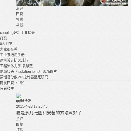
点评
回复
打赏
举报
coupling
建筑
工业
接头
打赏
0
人打赏
大家都在看
工业泵选用手册
建筑设计防火规范
工程流体力学-袁恩熙
绝缘接头（isolation joint） 现场图片
蒸馏塔分散PID控制器整定研究
网友回复（3条）
只看楼主
qq56
沙发
2015-4-28 17:26:46
要是多几张图和安装的方法就好了
点评
回复
打赏