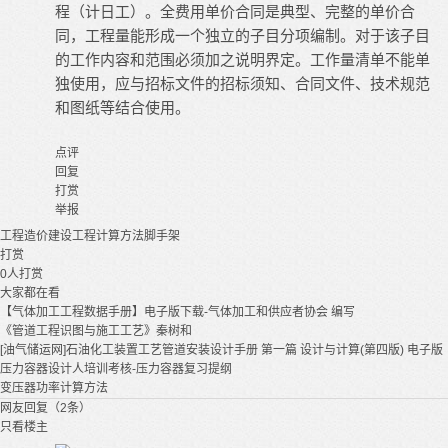
程（计日工）。全费用单价合同是典型、完整的单价合
同，工程量能形成一个独立的子目分项编制。对于该子目
的工作内容和范围必须加之说明界定。工作量清单不能单
独使用，应与招标文件的招标须知、合同文件、技术规范
和图纸等结合使用。
点评
回复
打赏
举报
工程造价
建设工程
计算方法
脚手架
打赏
0
人打赏
大家都在看
【气体加工工程数据手册】电子版下载-气体加工和供应者协会 编写
《管道工程识图与施工工艺》秦树和
[油气储运网]石油化工装置工艺管道安装设计手册 第一篇 设计与计算(第四版) 电子版
压力容器设计人培训考核-压力容器复习提纲
变压器功率计算方法
网友回复（2条）
只看楼主