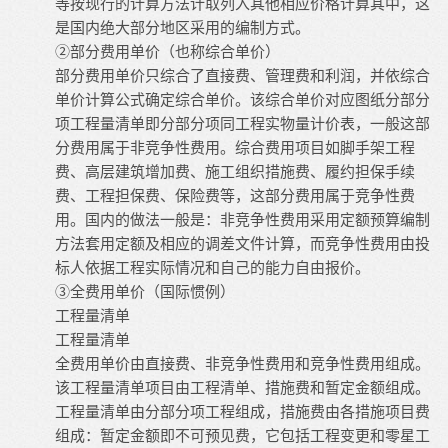
等按现行的计算方法计取列入其他相应价格计算其中，这
是国内绝大部分地区采用的编制方式。
②部分费用单价（也称综合单价）
部分费用单价只综合了直接费、管理费和利润，并依综合
单价计算公式确定综合单价。该综合单价对应图纸分部分
项工程量清单即分部分项同工程实物量计价表，一般这部
分费用属于非竞争性费用。综合费用项目如脚手架工程
费、高层建筑增加费、施工组织措施费、履约担保手续
费、工程担保费、保险费等，这部分费用属于竞争性费
用。国内的做法一般是：非竞争性费用采用定额预算编制
方法套用定额及相应的调差文件计算，而竞争性费用由投
标人依据工程实际情况和自己的能力自由报价。
③全费用单价（国际惯例）
工程量清单
工程量清单
全费用单价由直接费、非竞争性费用和竞争性费用组成。
该工程量清单项目由工程清单、措施费和暂定金额组成。
工程量清单由分部分项工程组成，措施费由各措施项目费
组成：暂定金额即不可预见费，它包括工程变更和零星工