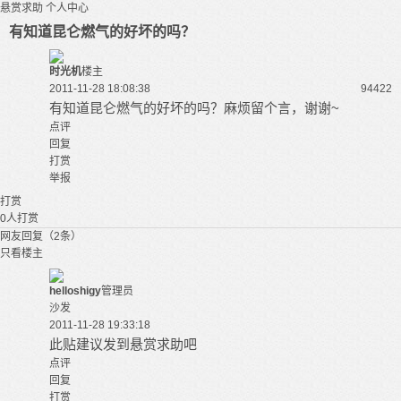
悬赏求助
个人中心
有知道昆仑燃气的好坏的吗？
时光机
楼主
2011-11-28 18:08:38
9442
2
有知道昆仑燃气的好坏的吗？麻烦留个言，谢谢~
点评
回复
打赏
举报
打赏
0
人打赏
网友回复（2条）
只看楼主
helloshigy
管理员
沙发
2011-11-28 19:33:18
此贴建议发到悬赏求助吧
点评
回复
打赏