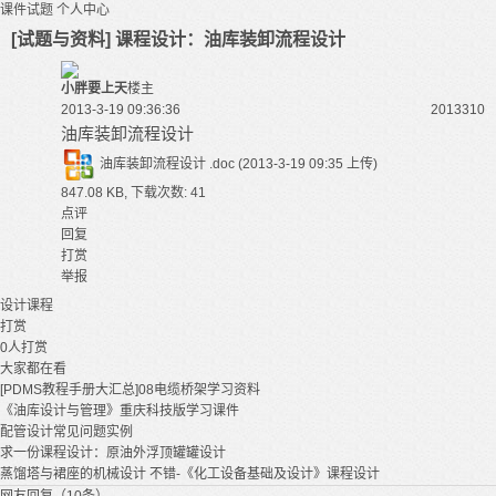
课件试题
个人中心
[试题与资料] 课程设计：油库装卸流程设计
小胖要上天
楼主
2013-3-19 09:36:36
20133
10
油库装卸流程设计
油库装卸流程设计 .doc
(2013-3-19 09:35 上传)
847.08 KB, 下载次数: 41
点评
回复
打赏
举报
设计
课程
打赏
0
人打赏
大家都在看
[PDMS教程手册大汇总]08电缆桥架学习资料
《油库设计与管理》重庆科技版学习课件
配管设计常见问题实例
求一份课程设计：原油外浮顶罐罐设计
蒸馏塔与裙座的机械设计 不错-《化工设备基础及设计》课程设计