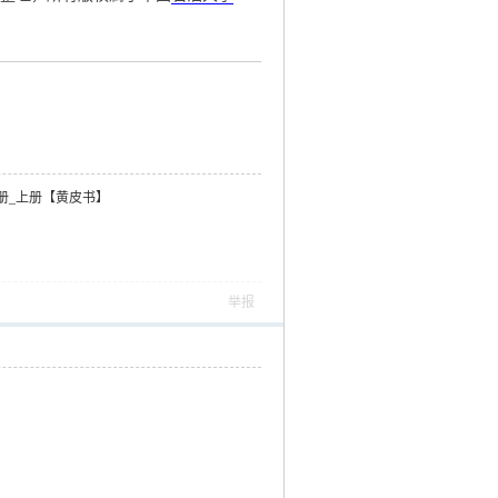
册_上册【黄皮书】
举报