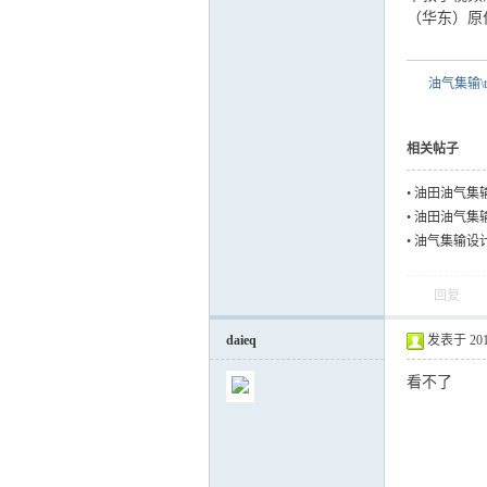
（华东）原
油气集输\t
相关帖子
•
油田油气集
•
油田油气集
•
油气集输设
回复
daieq
发表于 2018-
看不了