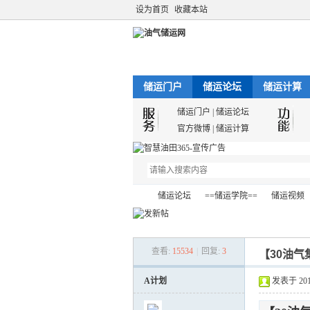
设为首页
收藏本站
储运门户
储运论坛
储运计算
储运门户
|
储运论坛
官方微博
|
储运计算
储运论坛
==储运学院==
储运视频
查看:
15534
|
回复:
3
【30油气
油
»
›
›
›
A计划
发表于 2013-