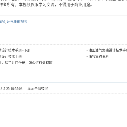
作者所有。本视频仅限学习交流，不得用于商业用途。
689
,
油气集输视频
输设计技术手册+下册
•
油田油气集输设计技术手
输设计技术手册
•
油气集输资料
计，给了井口坐标，怎么进行处理啊
5-25 10:55:03
|
显示全部楼层