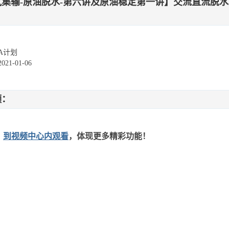
气集输-原油脱水-第六讲及原油稳定第一讲】交流直流脱
A计划
1-01-06
频：
：
到视频中心内观看
，体现更多精彩功能！