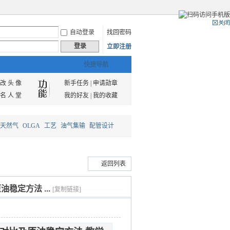
自动登录
找回密码
登录
立即注册
快捷导航
改 头 像
新手任务
|
申请勋章
名 人 堂
我的好友
|
我的收藏
天然气
OLGA
工艺
油气集输
配管设计
返回列表
定方法 ...
[复制链接]