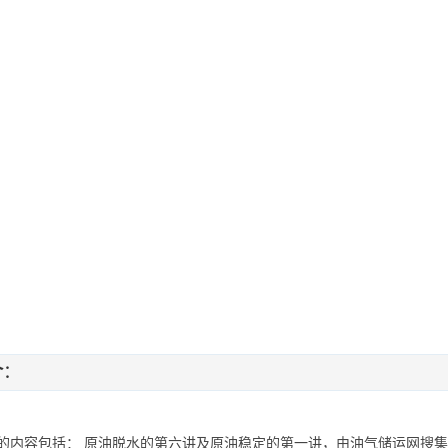
介
：
的内容包括： 原油脱水的第六讲及原油稳定的第一讲，由油气储运网搜