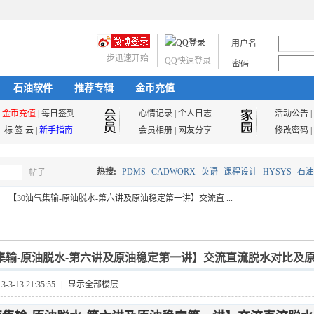
用户名
一步迅速开始
QQ快速登录
密码
石油软件
推荐专辑
金币充值
金币充值
|
每日签到
心情记录
|
个人日志
活动公告
|
标 签 云
|
新手指南
会员相册
|
网友分享
修改密码
|
热搜:
PDMS
CADWORX
英语
课程设计
HYSYS
石油
帖子
搜
【30油气集输-原油脱水-第六讲及原油稳定第一讲】交流直 ...
油气储运
索
集输-原油脱水-第六讲及原油稳定第一讲】交流直流脱水对比及原油稳
3-13 21:35:55
|
显示全部楼层