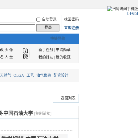
自动登录
找回密码
登录
立即注册
快捷导航
改 头 像
新手任务
|
申请勋章
名 人 堂
我的好友
|
我的收藏
天然气
OLGA
工艺
油气集输
配管设计
返回列表
频-中国石油大学
[复制链接]