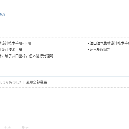
689
输设计技术手册+下册
•
油田油气集输设计技术手
输设计技术手册
•
油气集输资料
计，给了井口坐标，怎么进行处理啊
3-6 09:14:57
|
显示全部楼层
支持
反对