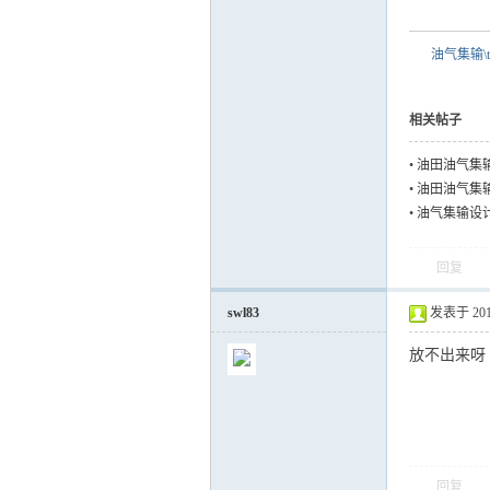
油气集输\t
相关帖子
•
油田油气集
•
油田油气集
•
油气集输设
回复
swl83
发表于 2018-
放不出来呀
回复