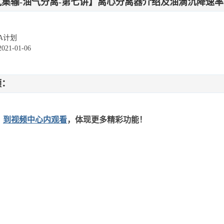
气集输-油气分离-第七讲】离心分离器介绍及油滴沉降速
A计划
1-01-06
频：
：
到视频中心内观看
，体现更多精彩功能！