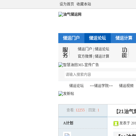
设为首页
收藏本站
储运门户
储运论坛
储运计算
储运门户
|
储运论坛
官方微博
|
储运计算
储运论坛
==储运学院==
储运视频
查看:
12255
|
回复:
1
【21油气
油
»
›
›
›
A计划
发表于 2013-