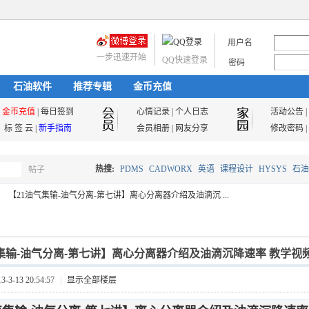
用户名
一步迅速开始
QQ快速登录
密码
石油软件
推荐专辑
金币充值
金币充值
|
每日签到
心情记录
|
个人日志
活动公告
|
标 签 云
|
新手指南
会员相册
|
网友分享
修改密码
|
热搜:
PDMS
CADWORX
英语
课程设计
HYSYS
石油
帖子
搜
【21油气集输-油气分离-第七讲】离心分离器介绍及油滴沉 ...
油气储运
索
集输-油气分离-第七讲】离心分离器介绍及油滴沉降速率 教学视
3-13 20:54:57
|
显示全部楼层