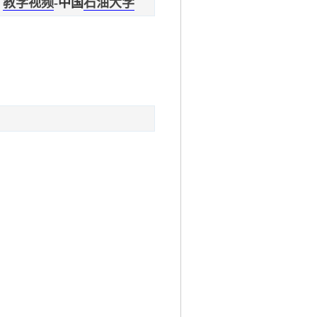
率
教学视频
-中国
石油大学