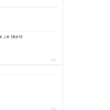
册_上册【黄皮书】
举报
举报