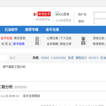
用户名
一步迅速开始
QQ快速登录
密码
石油软件
推荐专辑
金币充值
金币充值
|
每日签到
心情记录
|
个人日志
活动公告
|
标 签 云
|
新手指南
会员相册
|
网友分享
修改密码
|
热搜:
PDMS
CADWORX
英语
课程设计
HYSYS
石油
帖子
搜
燃气输配工程分析
油气储运
索
工程分析
[复制链接]
2-26 20:06:14
|
显示全部楼层