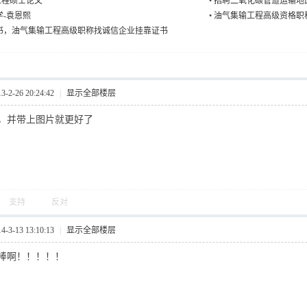
工程硕士论文
•
招聘二氧化碳管道运输地
学-袁恩熙
•
油气集输工程高级资格职
书，油气集输工程高级职称找诚信企业挂靠证书
2-26 20:24:42
|
显示全部楼层
，并带上图片就更好了
支持
反对
3-13 13:10:13
|
显示全部楼层
棒啊！！！！！