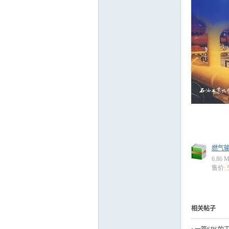
运
网
燃气输配
6.86 
售价:
相关帖子