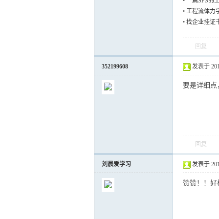
•
一篇SPS的
•
工程流体力
•
找企业挂证
回复
352199608
发表于 2013-
要是详细点
回复
刘晨爱学习
发表于 2014-
赞赞！！好