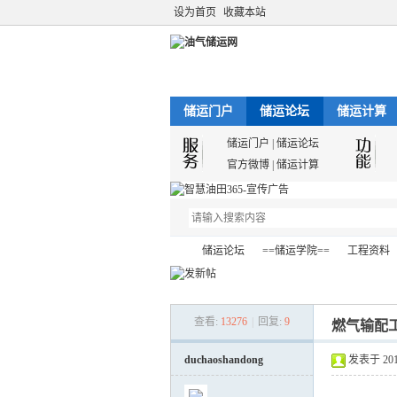
设为首页
收藏本站
储运门户
储运论坛
储运计算
储运门户
|
储运论坛
官方微博
|
储运计算
储运论坛
==储运学院==
工程资料
查看:
13276
|
回复:
9
燃气输配
油
»
›
›
›
duchaoshandong
发表于 2013-