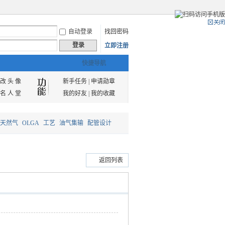
自动登录
找回密码
登录
立即注册
快捷导航
改 头 像
新手任务
|
申请勋章
名 人 堂
我的好友
|
我的收藏
天然气
OLGA
工艺
油气集输
配管设计
返回列表