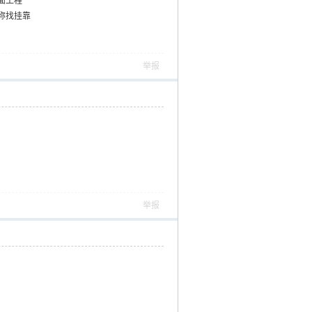
面工程
称找挂靠
举报
举报