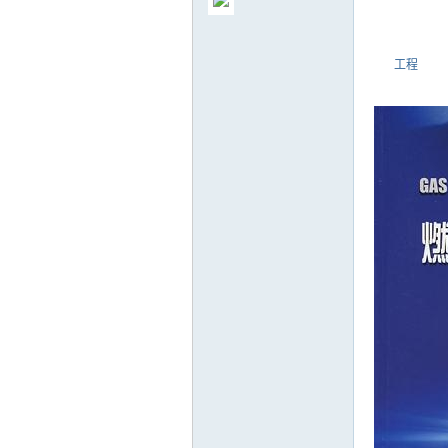
工程
气
储