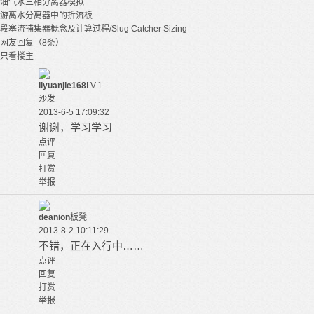
油气水三相分离器模拟
游离水分离器中的折流板
段塞流捕集器概念及计算过程/Slug Catcher Sizing
网友回复（8条）
只看楼主
liyuanjie168
LV.1
沙发
2013-6-5 17:09:32
谢谢，学习学习
点评
回复
打赏
举报
deanion
板凳
2013-8-2 10:11:29
不错，正在入行中……
点评
回复
打赏
举报