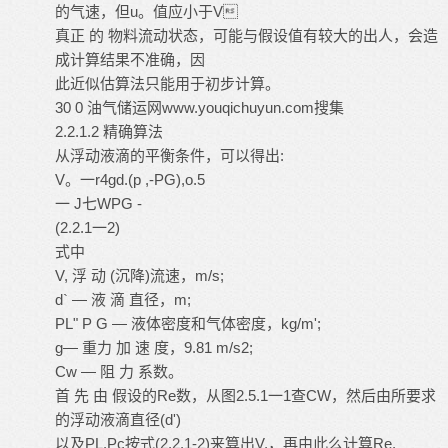
的气速，但u。值应小于V
真正 的 物料流动状态，可能与假设值有较大的出人，会造
成计算结果不准确，因
此近似估算法只能用于初步计算。
30 0 油气储运网
www.youqichuyun.com
搜集
2.2.1.2 精确算法
从浮动液滴的平衡条件，可以得出:
V。一r4gd.(p ,-PG),o.5
一 J七WPG -
(2.2.1一2)
式中
V, 浮 动 (沉降)流速，m/s;
d` — 液 滴 直径，m;
PL" P G — 液体密度和气体密度，kg/m';
g— 重力 加 速 度，9.81 m/s2;
Cw — 阻 力 系数。
首 先 由 假设的Re数，从图2.5.1一1查CW，然后由所要求
的浮动液滴直径(d')
以及PL.Pc按式(2.2.1-2)来算出V,，再由此么计算Re.