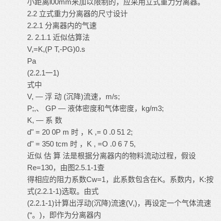
小距离l00mm来加以限制的，应采用立式重力分离器。
2.2 立式重力分离器的尺寸设计
2.2.1 分离器内的气速
2. 2.1.1 近似估算法
V,=K,(P T,-PG)0.s
Pa
(2.2.1一1)
式中
V, — 浮 动 (沉降)流速，m/s;
P;,、 GP — 液体密度和气体密度，kg/m3;
K, — 系 数
d" = 20 0P m 时 ，K ,= 0 .0 51 2;
d" = 350 tcm 时 ，K , =O .0 6 7 5,
近似 估 算 法是根据分离器内的物料流动过程，假设
Re=130，由图2.5.1-1查
得相应的阻力系数Cw=1，此系数包含在K。系数内，K:按
式(2.2.1-1)选取。由式
(2.2.1-1)计算出浮动(沉降)流速(V,)，再设定一个气体流速
(“。)，即作为分离器内