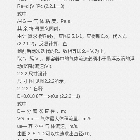
Re=d }V `Pc (2.2.1一3)
式中
/-4G — 气 体 粘 度，Pa·s,
其 余 符 号意义同前。
由计 算求 得Re数，查图2.5.1-1，查得新C,o，代入式
(2.2.1-2)，反复计算，直
到前后两次迭代的R。数相等即么= V,为止。
取 “。簇 V ,，即容器中的气体流速必须小于悬浮液滴的浮
动(沉降)流速(VI).
2.2.2 尺寸设计
尺 寸 图 见图2.2.2所示。
2. 2.2.1 盲释
D=0.018 8产一:-)0.s (2.2.2一1)
式中
D— 分 离 器 直 径 ，m;
VG .mu — 气体最大体积流量，m'/h;
ue— 容 器中 气 体流速，m/s,
由图 2. 5 .1 -2可以快速求出直径(D),