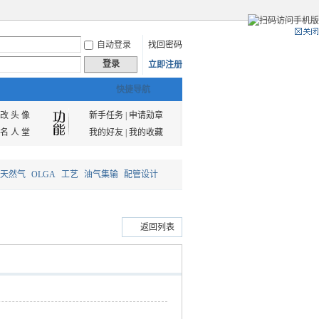
自动登录
找回密码
登录
立即注册
快捷导航
改 头 像
新手任务
|
申请勋章
名 人 堂
我的好友
|
我的收藏
天然气
OLGA
工艺
油气集输
配管设计
返回列表