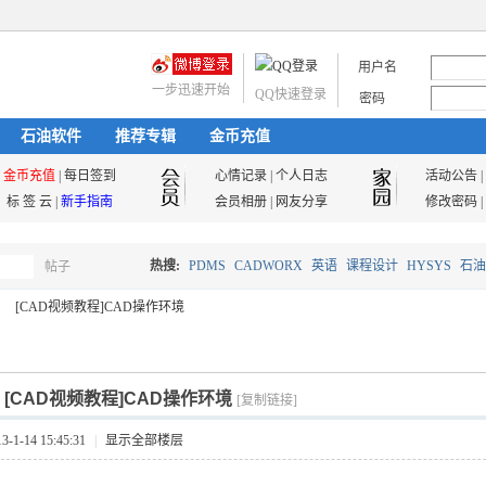
用户名
一步迅速开始
QQ快速登录
密码
石油软件
推荐专辑
金币充值
金币充值
|
每日签到
心情记录
|
个人日志
活动公告
|
标 签 云
|
新手指南
会员相册
|
网友分享
修改密码
|
热搜:
PDMS
CADWORX
英语
课程设计
HYSYS
石油
帖子
搜
[CAD视频教程]CAD操作环境
油气储运
索
]
[CAD视频教程]CAD操作环境
[复制链接]
1-14 15:45:31
|
显示全部楼层