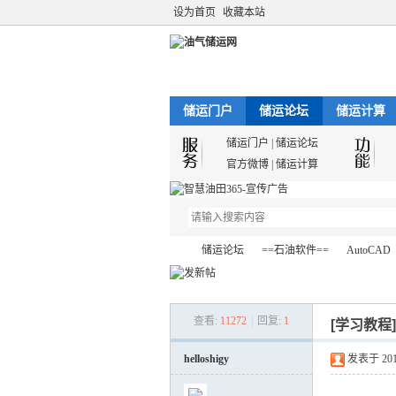
设为首页
收藏本站
储运门户
储运论坛
储运计算
储运门户
|
储运论坛
官方微博
|
储运计算
储运论坛
==石油软件==
AutoCAD
查看:
11272
|
回复:
1
[学习教程
油
»
›
›
›
helloshigy
发表于 2013-