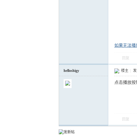
运
如果无法播
回复
helloshigy
楼主
|
发表
点击播放按
网
回复