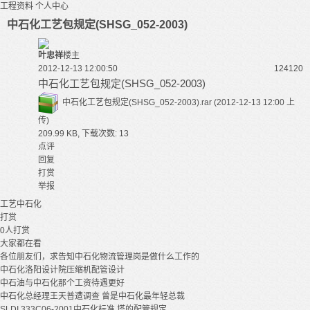
工程资料
个人中心
中石化工艺包规定(SHSG_052-2003)
叶忠祥
楼主
2012-12-13 12:00:50
12412
0
中石化工艺包规定(SHSG_052-2003)
中石化工艺包规定(SHSG_052-2003).rar
(2012-12-13 12:00 上
传)
209.99 KB, 下载次数: 13
点评
回复
打赏
举报
工艺
中石化
打赏
0
人打赏
大家都在看
各位朋友们，求告知中石化物流管理岗是做什么工作的
中石化洛阳设计院压缩机配管设计
中石油与中石化那个工资待遇更好
中石化总经理王天普遭调查 曾是中石化最年轻总裁
SLDI 333C06-2001中石化标准 塔的配管规定