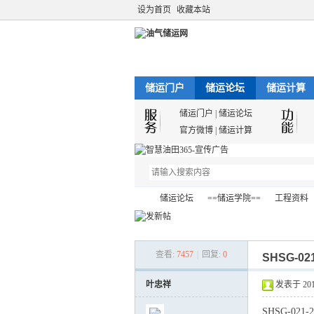
设为首页
收藏本站
储运门户
储运论坛
储运计算
储运门户
|
储运论坛
官方微博
|
储运计算
储运论坛
==储运学院==
工程资料
查看:
7457
|
回复:
0
SHSG-
油
»
›
›
›
叶忠祥
发表于 2012-
SHSG-0