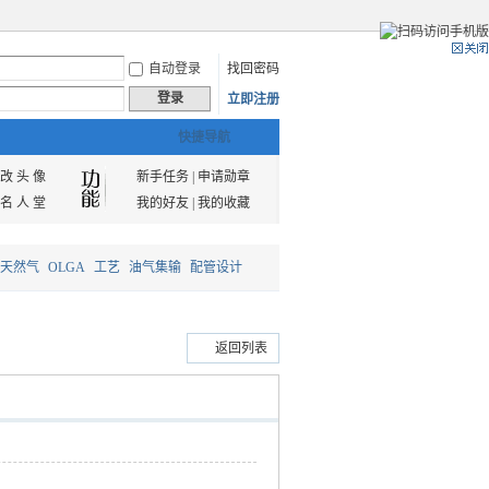
自动登录
找回密码
登录
立即注册
快捷导航
改 头 像
新手任务
|
申请勋章
名 人 堂
我的好友
|
我的收藏
天然气
OLGA
工艺
油气集输
配管设计
返回列表