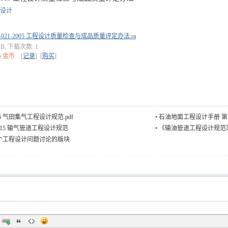
设计
G-021-2005 工程设计质量检查与成品质量评定办法.rar
 MB, 下载次数: 1
5 金币
[
记录
] [
购买
]
0-96 气田集气工程设计规范.pdf
•
石油地面工程设计手册 第
-2015 输气管道工程设计规范
•
《输油管道工程设计规范》(
个工程设计问题讨论的版块