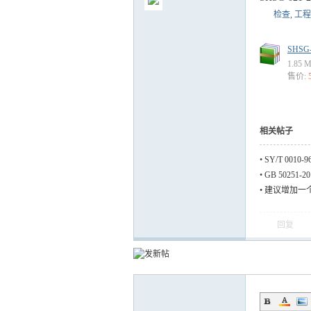
检查
,
工程
SHS
1.85
售价:
气
相关帖子
•
SY/T 001
•
GB 50251
•
建议增加一
储
回复