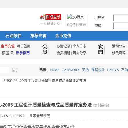
用户名
一步迅速开始
QQ快速登录
密码
石油软件
推荐专辑
金币充值
金币充值
|
每日签到
心情记录
|
个人日志
活动公告
|
标 签 云
|
新手指南
会员相册
|
网友分享
修改密码
|
热搜:
PDMS
CADWORX
英语
课程设计
HYSYS
石油
帖子
搜
SHSG-021-2005 工程设计质量检查与成品质量评定办法
油气储运
索
021-2005 工程设计质量检查与成品质量评定办法
[复制链接]
12-13 11:35:27
|
显示全部楼层
21-2005 工程设计质量检查与成品质量评定办法