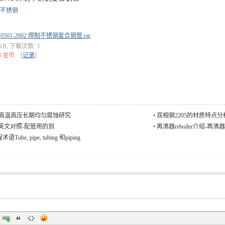
不锈钢
 0501-2002 焊制不锈钢复合钢管.rar
 KB, 下载次数: 3
3 金币
[
记录
]
锈钢高温高压长期均匀腐蚀研究
•
双相钢2205的材质特点分
英文对照-配管用的到
•
再沸器reboiler介绍-再
be, pipe, tubing 和piping