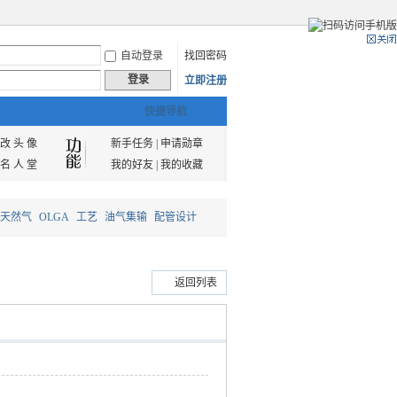
自动登录
找回密码
登录
立即注册
快捷导航
改 头 像
新手任务
|
申请勋章
名 人 堂
我的好友
|
我的收藏
天然气
OLGA
工艺
油气集输
配管设计
返回列表