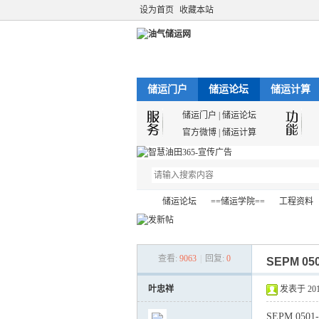
设为首页
收藏本站
储运门户
储运论坛
储运计算
储运门户
|
储运论坛
官方微博
|
储运计算
储运论坛
==储运学院==
工程资料
查看:
9063
|
回复:
0
SEPM 0
油
»
›
›
›
叶忠祥
发表于 2012-
SEPM 05