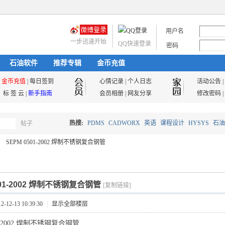
用户名
一步迅速开始
QQ快速登录
密码
石油软件
推荐专辑
金币充值
金币充值
|
每日签到
心情记录
|
个人日志
活动公告
|
标 签 云
|
新手指南
会员相册
|
网友分享
修改密码
|
热搜:
PDMS
CADWORX
英语
课程设计
HYSYS
石油
帖子
搜
SEPM 0501-2002 焊制不锈钢复合钢管
油气储运
索
501-2002 焊制不锈钢复合钢管
[复制链接]
12-13 10:39:30
|
显示全部楼层
01-2002 焊制不锈钢复合钢管