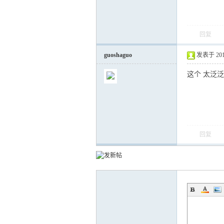
回复
运
guoshaguo
发表于 2013-
这个 太泛
回复
网