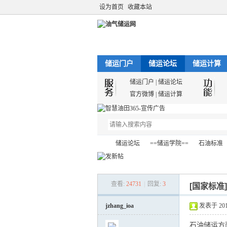
设为首页
收藏本站
储运门户
储运论坛
储运计算
储运门户
|
储运论坛
官方微博
|
储运计算
储运论坛
==储运学院==
石油标准
查看:
24731
|
回复:
3
[国家标准
油
»
›
›
›
jzhang_ioa
发表于 2012-
石油储运方