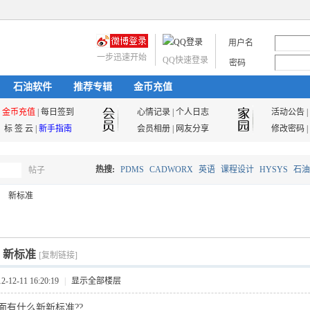
用户名
一步迅速开始
QQ快速登录
密码
石油软件
推荐专辑
金币充值
金币充值
|
每日签到
心情记录
|
个人日志
活动公告
|
标 签 云
|
新手指南
会员相册
|
网友分享
修改密码
|
热搜:
PDMS
CADWORX
英语
课程设计
HYSYS
石油
帖子
搜
新标准
油气储运
索
]
新标准
[复制链接]
12-11 16:20:19
|
显示全部楼层
面有什么新新标准??