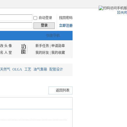
自动登录
找回密码
登录
立即注册
快捷导航
改 头 像
新手任务
|
申请勋章
名 人 堂
我的好友
|
我的收藏
天然气
OLGA
工艺
油气集输
配管设计
返回列表