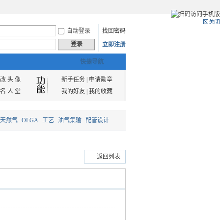
自动登录
找回密码
登录
立即注册
快捷导航
改 头 像
新手任务
|
申请勋章
名 人 堂
我的好友
|
我的收藏
天然气
OLGA
工艺
油气集输
配管设计
返回列表