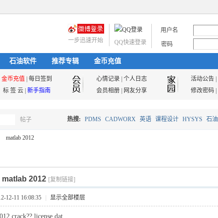
用户名
一步迅速开始
QQ快速登录
密码
石油软件
推荐专辑
金币充值
金币充值
|
每日签到
心情记录
|
个人日志
活动公告
|
标 签 云
|
新手指南
会员相册
|
网友分享
修改密码
|
热搜:
PDMS
CADWORX
英语
课程设计
HYSYS
石油
帖子
搜
matlab 2012
油气储运
索
]
matlab 2012
[复制链接]
12-11 16:08:35
|
显示全部楼层
2 crack?? license.dat