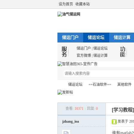
设为首页
收藏本站
储运门户
储运论坛
储运计算
储运门户
|
储运论坛
官方微博
|
储运计算
储运论坛
==石油软件==
其他软件
查看:
10371
|
回复:
0
[学习教程
油
»
›
›
›
jzhang_ioa
发表于 2012-
谁有matlab201