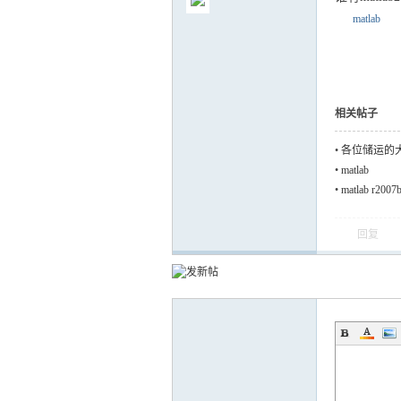
matlab
气
相关帖子
•
各位储运的大
•
matlab
•
matlab r20
回复
储