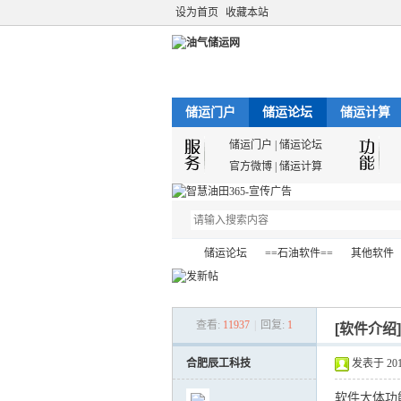
设为首页
收藏本站
储运门户
储运论坛
储运计算
储运门户
|
储运论坛
官方微博
|
储运计算
储运论坛
==石油软件==
其他软件
查看:
11937
|
回复:
1
[软件介绍
油
»
›
›
›
合肥辰工科技
发表于 2012-
软件大体功