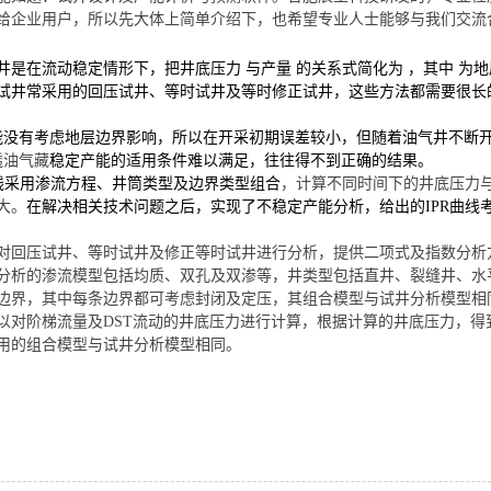
给企业用户，所以先大体上简单介绍下，也希望专业人士能够与我们交流
井是在流动稳定情形下，把井底压力 与产量 的关系式简化为 ，其中 为
试井常采用的回压试井、等时试井及等时修正试井，这些方法都需要很长
能没有考虑地层边界影响，所以在开采初期误差较小，但随着油气井不断
透油气藏
稳定产能的适用条件难以满足，往往得不到正确的结果。
曲线采用渗流方程、井筒类型及边界类型组合
，计算不同时间下的井底压力
大。
在解决相关技术问题之后，实现了不稳定产能分析，给出的IPR曲线
对回压试井、等时试井及修正等时试井进行分析，提供二项式及指数分析
分析的渗流模型包括均质、双孔及双渗等，井类型包括直井、裂缝井、水
边界，其中每条边界都可考虑封闭及定压，其组合模型与试井分析模型相
以对阶梯流量及DST流动的井底压力进行计算，根据计算的井底压力，得
用的组合模型与试井分析模型相同。