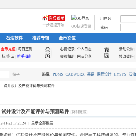
用户名
一步迅速开始
QQ快速登录
密码
石油软件
推荐专辑
金币充值
金币充值
|
每日签到
心情记录
|
个人日志
活动公告
|
标 签 云
|
新手指南
会员相册
|
网友分享
修改密码
|
热搜:
PDMS
CADWORX
英语
课程设计
HYSYS
石油
帖子
搜
试井设计及产能评价与预测软件
油气储运
索
]
试井设计及产能评价与预测软件
[复制链接]
11-22 17:25:24
|
显示全部楼层
能如题：试井设计及产能评价与预测软件。合肥辰工科技研发的，专业性