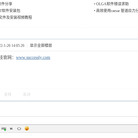
se软件分享
•
OLGA软件错误求助
ET软件安装包
•
高效使用caesar 管道应
安装文件及安装视频教程
1-26 14:05:26
|
显示全部楼层
技官网：
www.successly.com
支持
反对