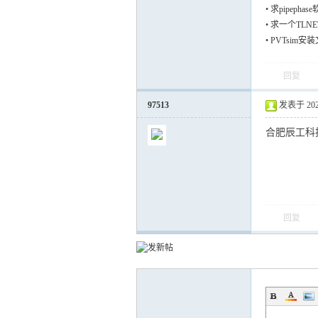
•
求pipepha
•
求一个TLN
•
PVTsim
运
回复
97513
发表于 2022-
合肥辰工科
网
回复