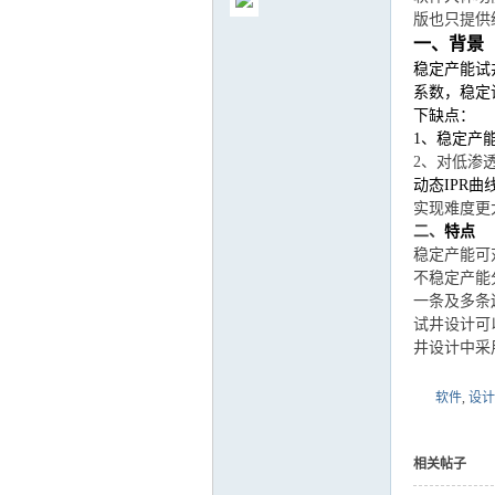
版也只提供
一、背景
稳定产能试
系数，稳定
下缺点：
气
1、稳定产
2、对低渗
动态IPR
实现难度更
二、
特点
稳定产能可
不稳定产能
一条及多条
试井设计可
井设计中采
储
软件
,
设计
相关帖子