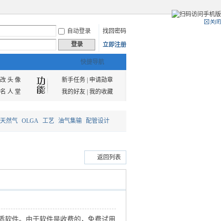
自动登录
找回密码
登录
立即注册
快捷导航
改 头 像
新手任务
|
申请勋章
名 人 堂
我的好友
|
我的收藏
天然气
OLGA
工艺
油气集输
配管设计
返回列表
质软件。由于软件是收费的，免费试用