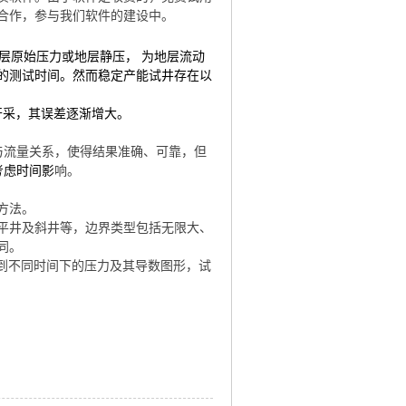
合作，参与我们软件的建设中。
地层原始压力或地层静压， 为地层流动
的测试时间。然而稳定产能试井存在以
开采，其误差逐渐增大。
与流量关系，使得结果准确、可靠，但
考虑时间影
响。
方法。
平井及斜井等，边界类型包括无限大、
同。
到不同时间下的压力及其导数图形，试