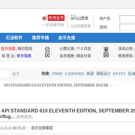
用户名
一步迅速开始
QQ快速登录
密码
石油软件
推荐专辑
金币充值
金币充值
|
每日签到
心情记录
|
个人日志
活动公告
|
标 签 云
|
新手指南
会员相册
|
网友分享
修改密码
|
热搜:
PDMS
CADWORX
英语
课程设计
HYSYS
石油
帖子
搜
API STANDARD 610 ELEVENTH EDITION, SEPTEMBER 2010 ER ...
油气储运
索
]
API STANDARD 610 ELEVENTH EDITION, SEPTEMBER 20
ifug...
[复制链接]
11-11 00:35:22
|
显示全部楼层