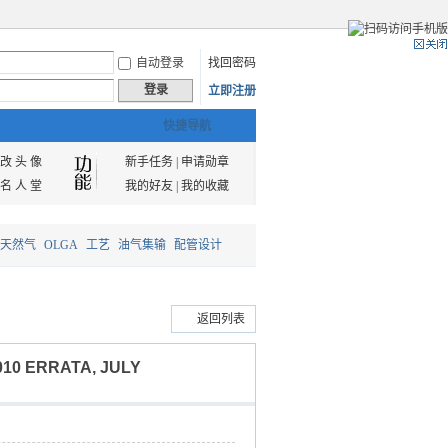
自动登录
找回密码
登录
立即注册
快捷导航
改 头 像
新手任务
|
申请勋章
名 人 堂
我的好友
|
我的收藏
天然气
OLGA
工艺
油气集输
配管设计
返回列表
10 ERRATA, JULY