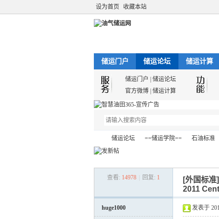
设为首页
收藏本站
储运门户
储运论坛
储运计算
储运门户
|
储运论坛
官方微博
|
储运计算
储运论坛
==储运学院==
石油标准
查看:
14978
|
回复:
1
[外国标准
油
»
›
›
›
2011 Centr
huge1000
发表于 2012-