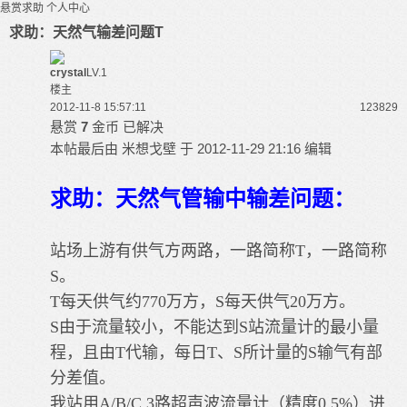
悬赏求助
个人中心
求助：天然气输差问题T
crystal
LV.1
楼主
2012-11-8 15:57:11
12382
9
悬赏
7
金币
已解决
本帖最后由 米想戈壁 于 2012-11-29 21:16 编辑
求助：天然气管输中输差问题：
站场上游有供气方两路，一路简称T，一路简称
S。
T每天供气约770万方，S每天供气20万方。
S由于流量较小，不能达到S站流量计的最小量
程，且由T代输，每日T、S所计量的S输气有部
分差值。
我站用A/B/C 3路超声波流量计（精度0.5%）进