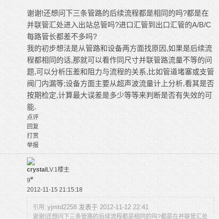
谢谢!还想问下三条管路的后续流程都是相同的吗?都是在
并联管汇处进入出站总管吗?进口汇管到出口汇管的A/B/C
每路管长都差不多吗?
我的初步想法是从管路和设备两方面找原因,如果是后续流
程都相同的话,那就可以看作同尺寸并联管路流量不等的问
题,可以分析压差和阻力与流程的关系,比如管道堵塞或支管
阀门内漏等;设备方面主要从超声波流量计上分析,看其是否
按期检定,计算最大误差是多少等等来判断是否有失效的可
能.
点评
回复
打赏
举报
crystal
LV.1
楼主
#
9
2012-11-15 21:15:18
yjmtd2258 发表于 2012-11-12 22:41
引用:
谢谢!还想问下三条管路的后续流程都是相同的吗?都是在并联管汇处