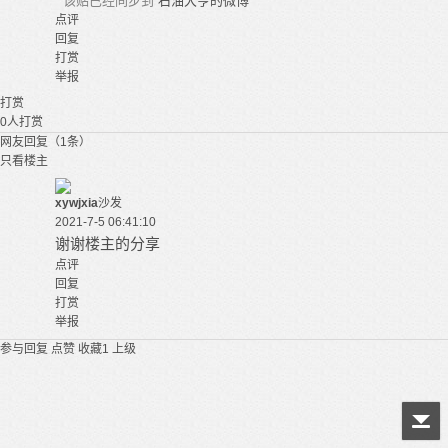
该贴已经同步到
石油大亨的微博
点评
回复
打赏
举报
打赏
0
人打赏
网友回复（1条）
只看楼主
xywjxia
沙发
2021-7-5 06:41:10
谢谢楼主的分享
点评
回复
打赏
举报
参与回复
点赞
收藏
1
上级