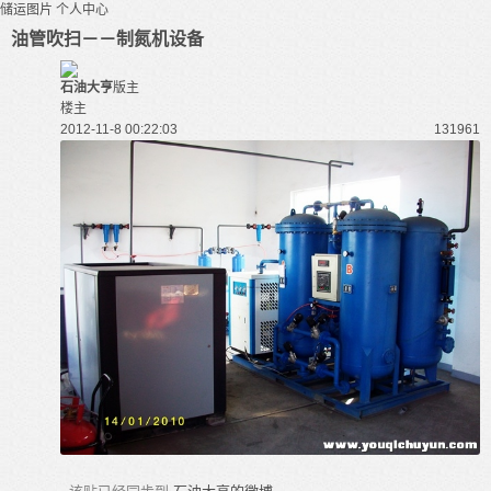
储运图片
个人中心
油管吹扫－－制氮机设备
石油大亨
版主
楼主
2012-11-8 00:22:03
13196
1