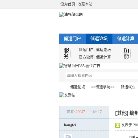
设为首页
收藏本站
储运门户
储运论坛
储运计算
储运门户
|
储运论坛
官方微博
|
储运计算
储运论坛
==储运学院==
储运就业
查看:
29947
|
回复:
17
[其他]
编
油
»
›
›
›
hongfei
发表于 2012-