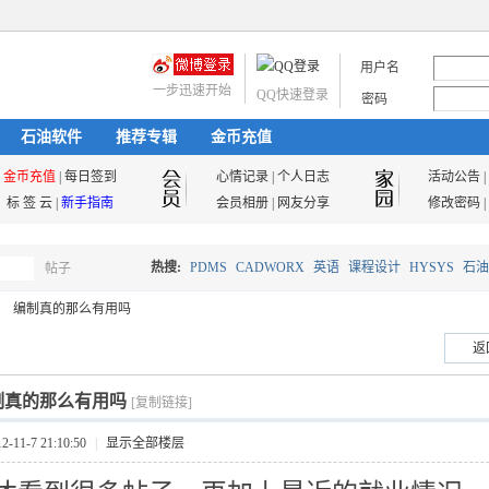
用户名
一步迅速开始
QQ快速登录
密码
石油软件
推荐专辑
金币充值
金币充值
|
每日签到
心情记录
|
个人日志
活动公告
|
标 签 云
|
新手指南
会员相册
|
网友分享
修改密码
|
热搜:
PDMS
CADWORX
英语
课程设计
HYSYS
石油
帖子
搜
编制真的那么有用吗
油气储运
返
索
制真的那么有用吗
[复制链接]
11-7 21:10:50
|
显示全部楼层