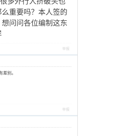
很多外行人挤破头也
那么重要吗？本人签的
，想问问各位编制这东
样
举报
有差别。
举报