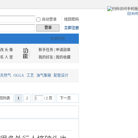
自动登录
找回密码
登录
立即注册
快捷导航
改 头 像
新手任务
|
申请勋章
名 人 堂
我的好友
|
我的收藏
天然气
OLGA
工艺
油气集输
配管设计
回列表
1
2
/ 2 页
下一页