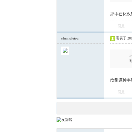
那中石化改
回复
shamofeiou
发表于 2012-
h
改制这种事
回复