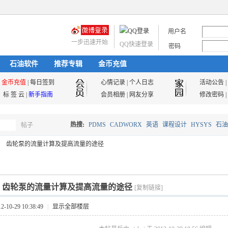
用户名
一步迅速开始
QQ快速登录
密码
石油软件
推荐专辑
金币充值
金币充值
|
每日签到
心情记录
|
个人日志
活动公告
|
标 签 云
|
新手指南
会员相册
|
网友分享
修改密码
|
热搜:
PDMS
CADWORX
英语
课程设计
HYSYS
石油
帖子
搜
齿轮泵的流量计算及提高流量的途径
油气储运
索
]
齿轮泵的流量计算及提高流量的途径
[复制链接]
10-29 10:38:49
|
显示全部楼层