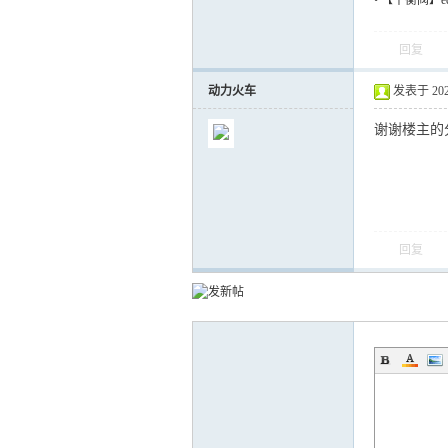
•
【平衡阀】equ
回复
动力火车
发表于 2022-
谢谢楼主的
回复