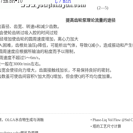
(2—5)
提高齿轮泵理论流量的途径
直径、齿宽、转速n和减少齿数。
会使轮齿转过吸入腔的时间过短
径增加使齿轮的圆周速度增加，离心力加大
入困难，齿根处油压p降低，可能析出气体，导致Q减小，造成振动和产
圆周速度应根据所输油的粘度而予以限制，
速度不超过5～6m/s，
般在3000r/min左右。
宽会使径向力增大，齿面接触线加长，不易保持良好的密封。
数虽可使齿间容积V加大而Q增加，但会使Q的不均匀度加重。
啊，OLGA水合物生成与消融
•
Phase-Liq Vol Flow @St
•
塔的工艺尺寸计算