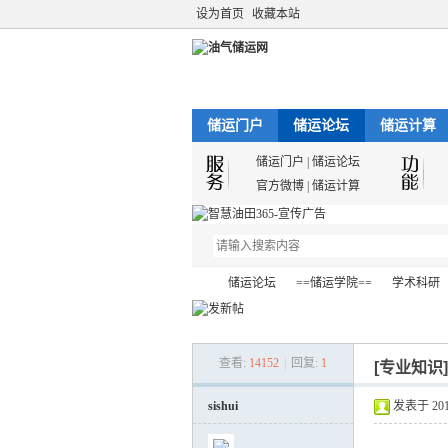
设为首页
收藏本站
储运门户
储运论坛
储运计算
储运门户
|
储运论坛
官方微博
|
储运计算
储运论坛
==储运学院==
学术科研
查看:
14152
|
回复:
1
[专业知识
油
»
›
›
›
sishui
发表于 2012-