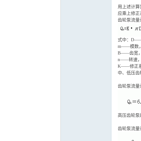
用上述计算
应乘上修正
齿轮泵流量
运
式中：D—
m——模数
B——齿宽
n——转速，r
K——修正系
中、低压齿
网
齿轮泵流量
高压齿轮泵
齿轮泵流量