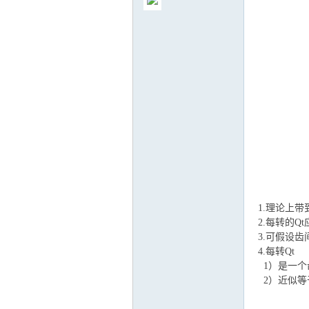
气
1.理论上
储
2.每转的
3.可假设
4.每转Qt
1）是一个
2）近似等