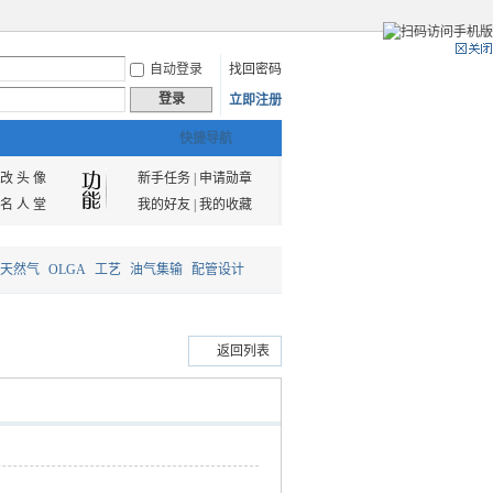
自动登录
找回密码
登录
立即注册
快捷导航
改 头 像
新手任务
|
申请勋章
名 人 堂
我的好友
|
我的收藏
天然气
OLGA
工艺
油气集输
配管设计
返回列表