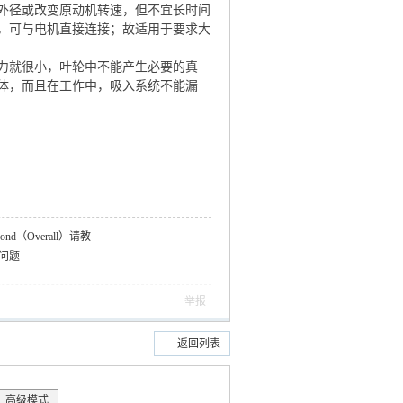
外径或改变原动机转速，但不宜长时间
，可与电机直接连接；故适用于要求大
力就很小，叶轮中不能产生必要的真
体，而且在工作中，吸入系统不能漏
d Cond（Overall）请教
的问题
举报
返回列表
高级模式