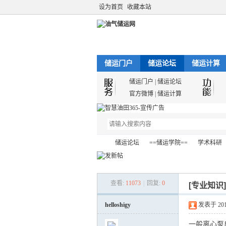
设为首页
收藏本站
储运门户
储运论坛
储运计算
储运门户
|
储运论坛
官方微博
|
储运计算
储运论坛
==储运学院==
学术科研
查看:
11073
|
回复:
0
[专业知识
油
»
›
›
›
helloshigy
发表于 2012-
一般离心泵