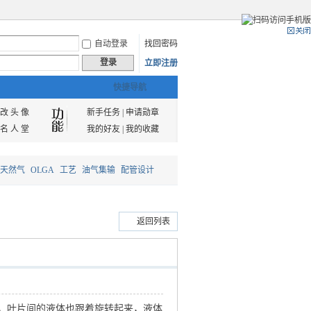
自动登录
找回密码
登录
立即注册
快捷导航
改 头 像
新手任务
|
申请勋章
名 人 堂
我的好友
|
我的收藏
天然气
OLGA
工艺
油气集输
配管设计
返回列表
，叶片间的液体也跟着旋转起来，液体