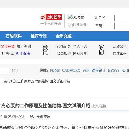
用户名
一步迅速开始
QQ快速登录
密码
石油软件
推荐专辑
金币充值
金币充值
|
每日签到
心情记录
|
个人日志
活动公告
|
标 签 云
|
新手指南
会员相册
|
网友分享
修改密码
|
热搜:
PDMS
CADWORX
英语
课程设计
HYSYS
石油
帖子
搜
离心泵的工作原理及性能结构-图文详细介绍
油气储运
索
]
离心泵的工作原理及性能结构-图文详细介绍
[复制链接]
10-25 09:48:31
|
显示全部楼层
启动前泵壳和整个吸入管路要充满液体，当原动机带动泵轴和叶轮旋转时