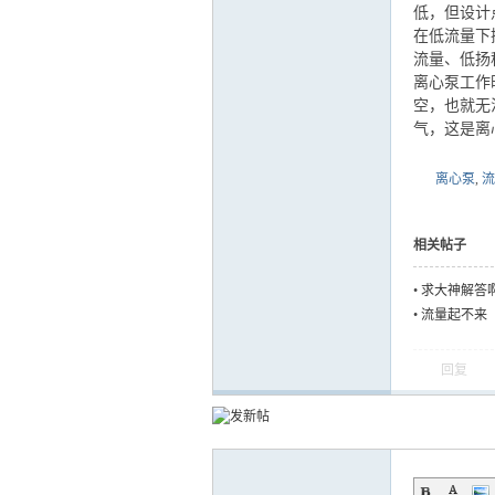
低，但设计
在低流量下
流量、低扬
运
离心泵工作
空，也就无
气，这是离
离心泵
,
流
相关帖子
•
求大神解答
网
•
流量起不来
回复