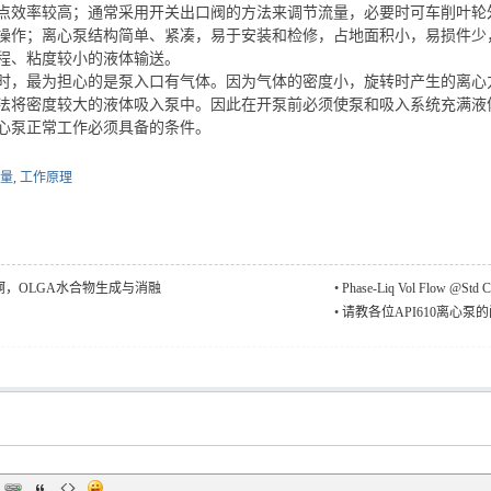
点效率较高；通常采用开关出口阀的方法来调节流量，必要时可车削叶轮
操作；离心泵结构简单、紧凑，易于安装和检修，占地面积小，易损件少
程、粘度较小的液体输送。
时，最为担心的是泵入口有气体。因为气体的密度小，旋转时产生的离心
法将密度较大的液体吸入泵中。因此在开泵前必须使泵和吸入系统充满液
心泵正常工作必须具备的条件。
量
,
工作原理
啊，OLGA水合物生成与消融
•
Phase-Liq Vol Flow @St
•
请教各位API610离心泵