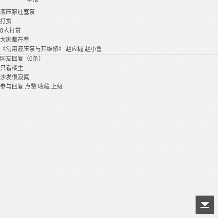
液压泵
柱塞泵
打赏
0
人打赏
大家都在看
《常用液压泵与其维修》 赵应樾 赵小鲁
网友回复（0条）
只看楼主
沙发很寂寞...
参与回复
点赞
收藏
上级