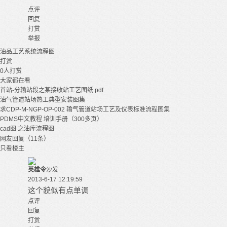
点评
回复
打赏
举报
油品
工艺
系统
流程图
打赏
0
人打赏
大家都在看
首站-分输站段之某接收站工艺图纸.pdf
油气管道站场热工典型安装图集
求CDP-M-NGP-OP-002 输气管道站场工艺及仪表标准流程图集
PDMS中文教程 培训手册（300多页）
cad图 之油库流程图
网友回复（11条）
只看楼主
英雄令
沙发
2013-6-17 12:19:59
这个貌似有点单调
点评
回复
打赏