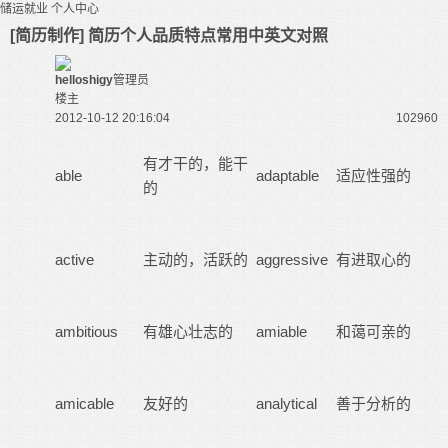
储运就业
个人中心
[简历制作] 简历个人品质特点常用中英文对照
helloshigy
管理员
楼主
2012-10-12 20:16:04
10296
0
有才干的，能干
able
adaptable
适应性强的
的
active
主动的，活跃的
aggressive
有进取心的
ambitious
有雄心壮志的
amiable
和蔼可亲的
amicable
友好的
analytical
善于分析的