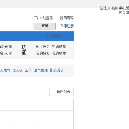
自动登录
找回密码
登录
立即注册
快捷导航
改 头 像
新手任务
|
申请勋章
名 人 堂
我的好友
|
我的收藏
天然气
OLGA
工艺
油气集输
配管设计
返回列表