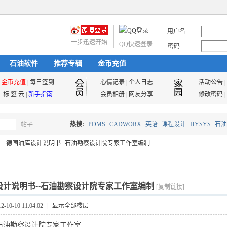
用户名
一步迅速开始
QQ快速登录
密码
石油软件
推荐专辑
金币充值
金币充值
|
每日签到
心情记录
|
个人日志
活动公告
|
标 签 云
|
新手指南
会员相册
|
网友分享
修改密码
|
热搜:
PDMS
CADWORX
英语
课程设计
HYSYS
石油
帖子
搜
德国油库设计说明书--石油勘察设计院专家工作室编制
油气储运
索
设计说明书--石油勘察设计院专家工作室编制
[复制链接]
10-10 11:04:02
|
显示全部楼层
-石油勘察设计院专家工作室