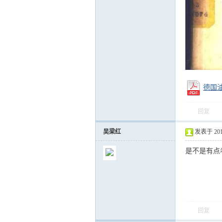
运
德国油
回复
吴梁红
发表于 2013-
网
是不是有点
回复