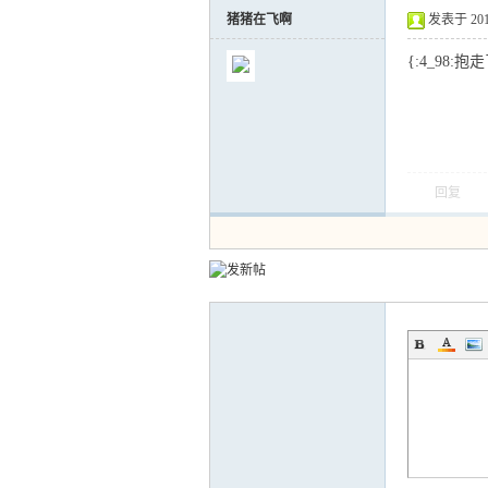
猪猪在飞啊
发表于 2016-
{:4_98:
回复