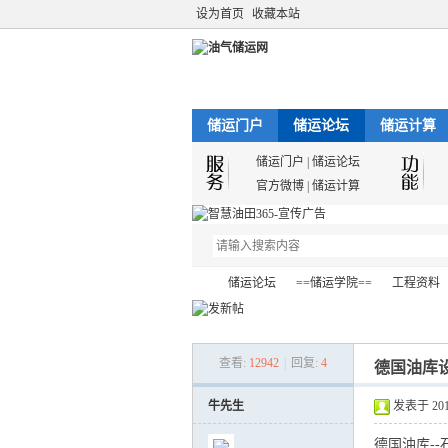
设为首页
收藏本站
储运门户
储运论坛
储运计算
储运门户
|
储运论坛
官方微博
|
储运计算
储运论坛
==储运学院==
工程资料
查看:
12942
|
回复:
4
德国油库
油
»
›
›
›
牛先生
发表于 2012-
德国油库-