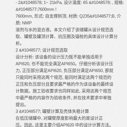
- 2&#1048578; 1~ 21kPa, 设计温度: 65 &#1048578; , 规格:
&#1048577;7600mm !
7600mm, 形式: 自支撑拱顶, 材质: Q235&#1048577;B, 介
质: NMP
溶剂与水的混合液。本文介绍了该储罐从设计规范选
取、罐壁及罐顶计算、抗压圈及锚栓的具体设计计算分
析。
2 &#1048577; 设计规范选取
设计分析: 该设备的设计压力既不能单独适用于
API620, 也不能完全满足API650。仔细分析该设计压
力, 正压部分满足API620, 负压部分满足API650, 那就
只能同时采用这两个规范, 能同时满足这两个规范的
正压和负压部分且要求最严格的作为该设备的最终设
计数据。施工验收要求也同样如此, 采用这两个规范
中最严格的内容作为验收条件, 并在技术要求中单独
提出。
3 &#1048577; 罐壁计算及壳体失稳计算
在低压储罐中, 对罐壁厚度影响最大的是设计正
压。因此, 这里主要介绍API620 中的设计计算方法。