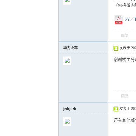
（包括微内
SY／
回复
气
动力火车
发表于 2022-
谢谢楼主分
回复
储
jzthjdzh
发表于 2022-
还有其他部