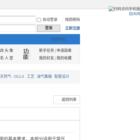
自动登录
找回密码
登录
立即注册
快捷导航
改 头 像
新手任务
|
申请勋章
名 人 堂
我的好友
|
我的收藏
天然气
OLGA
工艺
油气集输
配管设计
返回列表
方面的基本要求。本部分适用于常压