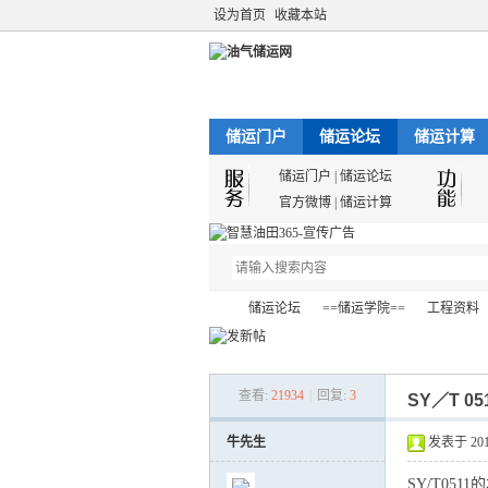
设为首页
收藏本站
储运门户
储运论坛
储运计算
储运门户
|
储运论坛
官方微博
|
储运计算
储运论坛
==储运学院==
工程资料
查看:
21934
|
回复:
3
SY／T 0
油
»
›
›
›
牛先生
发表于 2012-
SY/T0