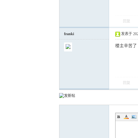
回复
运
franki
发表于 2022-
楼主辛苦了
回复
网