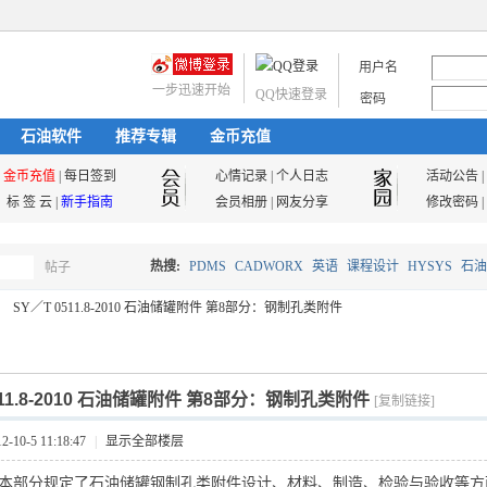
用户名
一步迅速开始
QQ快速登录
密码
石油软件
推荐专辑
金币充值
金币充值
|
每日签到
心情记录
|
个人日志
活动公告
|
标 签 云
|
新手指南
会员相册
|
网友分享
修改密码
|
热搜:
PDMS
CADWORX
英语
课程设计
HYSYS
石油
帖子
搜
SY／T 0511.8-2010 石油储罐附件 第8部分：钢制孔类附件
油气储运
索
511.8-2010 石油储罐附件 第8部分：钢制孔类附件
[复制链接]
10-5 11:18:47
|
显示全部楼层
511的本部分规定了石油储罐钢制孔类附件设计、材料、制造、检验与验收等