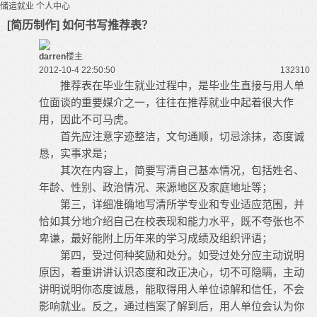
储运就业
个人中心
[简历制作] 如何书写推荐表？
darren
楼主
2012-10-4 22:50:50
13231
0
推荐表在毕业生就业过程中，是毕业生直接与用人单
位面谈的重要媒介之一，往往在推荐就业中起着很大作
用，因此不可马虎。
首先应注意字迹整洁，文句通顺，切忌涂抹，态度诚
恳，实事求是；
其次在内容上，简要写清自己基本情况，包括姓名、
年龄、性别、政治情况、来源地区及家庭地址等；
第三，详细准确地写清所学专业和专业适应范围，并
恰如其分地介绍自己在校表现和能力水平，既不夸张也不
卑谦，最好能附上历年来的学习成绩及组织评语；
第四，受过何种奖励和处分。如受过处分应主动说明
原因，着重讲讲认识态度和改正决心，切不可隐瞒，主动
讲明说明你态度诚恳，能取得用人单位谅解和信任，不会
影响就业。反之，通过档案了解到后，用人单位会认为你