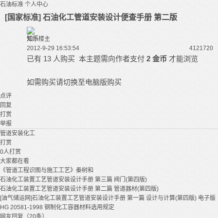
石油标准
个人中心
[国家标准] 石油化工管道安装设计便查手册 第二版
知乐
楼主
2012-9-29 16:53:54
41217
20
已有 13 人购买
本主题需向作者支付
2 金币
才能浏览
如需购买请切换至电脑版购买
点评
回复
打赏
举报
管道安装
化工
打赏
0
人打赏
大家都在看
《管道工程识图与施工工艺》秦树和
石油化工装置工艺管道安装设计手册 第三篇 阀门(第四版)
石油化工装置工艺管道安装设计手册 第二篇 管道器材(第四版)
[油气储运网]石油化工装置工艺管道安装设计手册 第一篇 设计与计算(第四版) 电子版
HG 20581-1998 钢制化工容器材料选用规定
网友回复（20条）