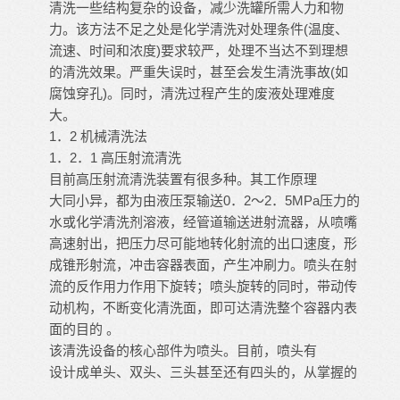
清洗一些结构复杂的设备，减少洗罐所需人力和物
力。该方法不足之处是化学清洗对处理条件(温度、
流速、时间和浓度)要求较严，处理不当达不到理想
的清洗效果。严重失误时，甚至会发生清洗事故(如
腐蚀穿孔)。同时，清洗过程产生的废液处理难度
大。
1．2 机械清洗法
1．2．1 高压射流清洗
目前高压射流清洗装置有很多种。其工作原理
大同小异，都为由液压泵输送0．2～2．5MPa压力的
水或化学清洗剂溶液，经管道输送进射流器，从喷嘴
高速射出，把压力尽可能地转化射流的出口速度，形
成锥形射流，冲击容器表面，产生冲刷力。喷头在射
流的反作用力作用下旋转；喷头旋转的同时，带动传
动机构，不断变化清洗面，即可达清洗整个容器内表
面的目的 。
该清洗设备的核心部件为喷头。目前，喷头有
设计成单头、双头、三头甚至还有四头的，从掌握的