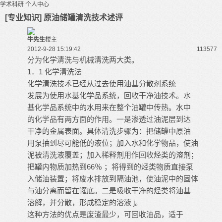
学术科研
个人中心
[专业知识] 原油储罐清洗技术述评
牛先生
楼主
2012-9-28 15:19:42
11357
7
分为化学清洗与机械清洗两大类。
1．1 化学清洗法
化学清洗技术已经从过去使用油基分散剂系统
发展为使用水基化学品系统，回收干净油技术。水
基化学品系统中的水用来在整个油罐中传热。水中
的化学品有两方面的作用。一是渗透过油泥层到达
干净的金属表面。具体清洗步骤为：把储罐中原油
用泵抽到尽可能低的液位；加入水和化学物品，使油
泥被清洗液覆盖；加入稀释剂用作回收烃类的溶剂；
把罐内物质加热到66％ ；将得到的烃类物质直接泵
入储油装置；将废水排放到隔油池，使油泥中的固体
与油分离而留在罐底。二是吸收干净的烃类将油基
溶解，并分散，形成稳定的溶液 j。
这种方法的优点是废渣最少，可回收油品，适于