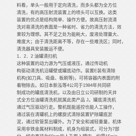
料看，单头一般用于定向清洗，而多头都为全方位
清洗，有的高压射流装置上的喷头可以互换。这类
装置的优点是结构简单、操作方便。故高压射流清
洗对易清洗的表面是一种省时、省力的清洗方法，效
果较为理想。其不足之处为能耗大，废液处理量大、
难度大；由于清洗距离不等，存在一些难洗区；同时，
清洗器具安装搬运不便。
1．2．2 油罐清扫机
这种装置的动力源为气压或液压，通过传动机
构驱动清洗机沿罐壁或罐底动作。装置E装有清除
机构(如刀具、吸盘、板刷等)，可将容器内表面的附
着物除去。如日本新泓等4公司于1984年共同研
制成功的罐底清洗机，以及由日立公司研制的天井
式全方位油罐清洗机就属此类产品 J。罐底清洗机
通过气压驱动行走。整机既能遥控也能人工操作，
通过装在清罐机上的螺旋式清除装置铲除罐底淤
泥，通过软管泵出罐外。为了安全和减轻重量，机体
采用非铁金属材料制成，机身为组装式，可分为7部