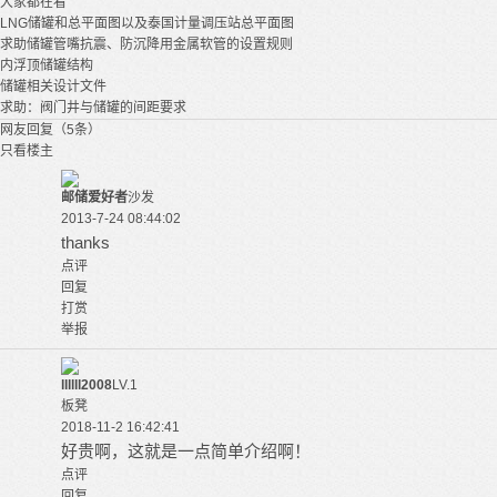
大家都在看
LNG储罐和总平面图以及泰国计量调压站总平面图
求助储罐管嘴抗震、防沉降用金属软管的设置规则
内浮顶储罐结构
储罐相关设计文件
求助：阀门井与储罐的间距要求
网友回复（5条）
只看楼主
邮储爱好者
沙发
2013-7-24 08:44:02
thanks
点评
回复
打赏
举报
llllll2008
LV.1
板凳
2018-11-2 16:42:41
好贵啊，这就是一点简单介绍啊！
点评
回复